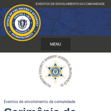
Pular
EVENTOS DE ENVOLVIMENTO DA COMUNIDADE
para
o
conteúdo
MENU
Eventos de envolvimento da comunidade