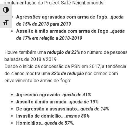
implementação do Project Safe Neighborhoods:
TOGGLE HIGH CONTRAST
Agressões agravadas com arma de fogo...
queda
TOGGLE FONT SIZE
de 15% de 2018 para 2019
Assalto à mão armada com arma de fogo...
queda
de 17% em relação a 2018-2019
Houve também uma
redução de 23%
no número de pessoas
baleadas de 2018 a 2019.
Desde o início da concessão da PSN em 2017, a tendência
de 4 anos mostra uma
32% de redução
nos crimes com
envolvimento de armas de fogo:
Agressão agravada
...
queda de 41%
Assalto à mão armada...
queda de 19%
De agressão a assassinato...
queda de 14%
Invasão de domicílio...
.menos 80%
Homicídios...
queda de 57%
.