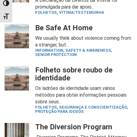
A Declaração de Direitos da Vítima foi
TOGGLE HIGH CONTRAST
promulgada para dar apoio...
FOLHETOS
,
VÍTIMA/TESTEMUNHA
TOGGLE FONT SIZE
Be Safe At Home
We usually think about violence coming from
a stranger, but…
INFORMATION
,
SAFETY & AWARENESS
,
SENIOR PROTECTION
Folheto sobre roubo de
identidade
Os ladrões de identidade usam vários
métodos para obter informações pessoais
sobre seus...
FOLHETOS
,
SEGURANÇA E CONSCIENTIZAÇÃO
,
PROTEÇÃO PARA IDOSOS
The Diversion Program