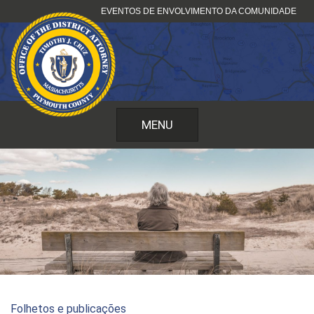
Pular
EVENTOS DE ENVOLVIMENTO DA COMUNIDADE
para
o
conteúdo
MENU
Folhetos e publicações