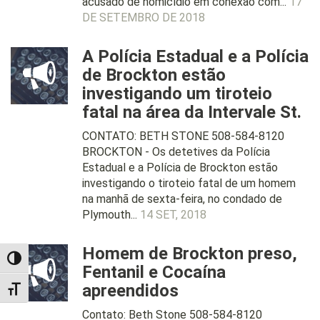
acusado de homicídio em conexão com...
17
DE SETEMBRO DE 2018
A Polícia Estadual e a Polícia
de Brockton estão
investigando um tiroteio
fatal na área da Intervale St.
CONTATO: BETH STONE 508-584-8120
BROCKTON - Os detetives da Polícia
Estadual e a Polícia de Brockton estão
investigando o tiroteio fatal de um homem
na manhã de sexta-feira, no condado de
Plymouth...
14 SET, 2018
Homem de Brockton preso,
TOGGLE HIGH CONTRAST
Fentanil e Cocaína
apreendidos
TOGGLE FONT SIZE
Contato: Beth Stone 508-584-8120