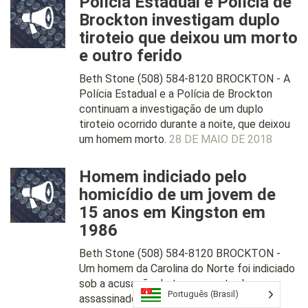
Polícia Estadual e Polícia de
Brockton investigam duplo
tiroteio que deixou um morto
e outro ferido
Beth Stone (508) 584-8120 BROCKTON - A
Polícia Estadual e a Polícia de Brockton
continuam a investigação de um duplo
tiroteio ocorrido durante a noite, que deixou
um homem morto.
28 DE MAIO DE 2018
Homem indiciado pelo
homicídio de um jovem de
15 anos em Kingston em
1986
Beth Stone (508) 584-8120 BROCKTON -
Um homem da Carolina do Norte foi indiciado
sob a acusação de ter sequestrado e
Português (Brasil)
assassinado Tracy Gilpin, de 15 anos, em