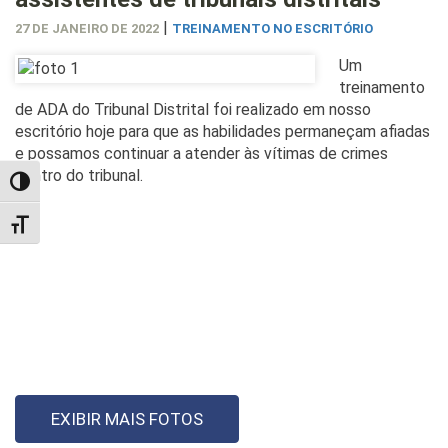
|
27 DE JANEIRO DE 2022
TREINAMENTO NO ESCRITÓRIO
Um
treinamento
de ADA do Tribunal Distrital foi realizado em nosso
escritório hoje para que as habilidades permaneçam afiadas
e possamos continuar a atender às vítimas de crimes
dentro do tribunal.
TOGGLE HIGH CONTRAST
TOGGLE FONT SIZE
EXIBIR MAIS FOTOS