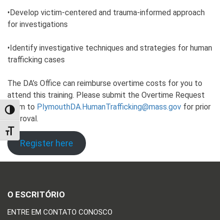
•Develop victim-centered and trauma-informed approach
for investigations
•Identify investigative techniques and strategies for human
trafficking cases
The DA’s Office can reimburse overtime costs for you to
attend this training. Please submit the Overtime Request
Form to
PlymouthDA.HumanTrafficking@mass.gov
for prior
TOGGLE HIGH CONTRAST
approval.
TOGGLE FONT SIZE
Register here
O ESCRITÓRIO
ENTRE EM CONTATO CONOSCO