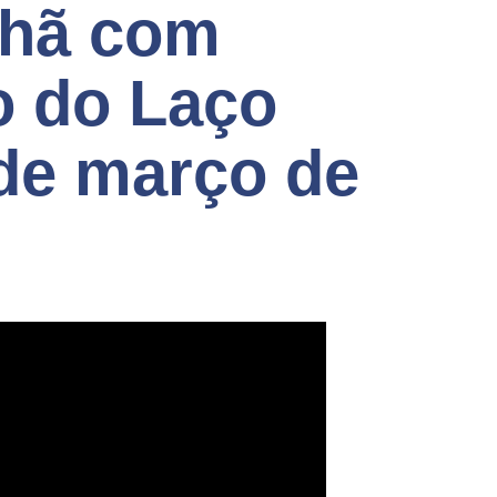
nhã com
 do Laço
 de março de