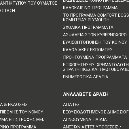
ΕΚΔΗΛΏΣΕΙΣ ΚΟΙΝΟΤΙΚΉΣ ΔΈΣΜ
ΑΝΤΙΚΤΎΠΟΥ ΤΟΥ ΘΎΜΑΤΟΣ
ΚΑΛΟΚΑΙΡΙΝΌ ΠΡΌΓΡΑΜΜΑ
ΆΣΤΑΣΗ
ΤΟ ΠΡΌΓΡΑΜΜΑ COMFORT DOGS
ΚΟΜΗΤΕΊΑΣ PLYMOUTH
ΣΧΟΛΙΚΆ ΠΡΟΓΡΆΜΜΑΤΑ
ΑΣΦΆΛΕΙΑ ΣΤΟΝ ΚΥΒΕΡΝΟΧΏΡΟ
ΕΥΑΙΣΘΗΤΟΠΟΊΗΣΗ ΤΟΥ ΚΟΙΝΟΎ
ΚΑΛΩΔΙΑΚΈΣ ΕΚΠΟΜΠΈΣ
ΠΡΟΗΓΟΎΜΕΝΑ ΠΡΟΓΡΆΜΜΑΤΑ
ΕΠΙΧΟΡΗΓΉΣΕΙΣ, ΧΡΗΜΑΤΟΔΌΤΗ
ΣΤΡΑΤΗΓΙΚΈΣ ΚΑΙ ΠΡΩΤΟΒΟΥΛΊΕ
ΕΝΗΜΕΡΩΤΙΚΆ ΔΕΛΤΊΑ
ΑΝΑΛΆΒΕΤΕ ΔΡΆΣΗ
Α & ΕΚΔΌΣΕΙΣ
ΑΠΆΤΕΣ
ΕΠΙΒΟΛΉΣ ΤΟΥ ΝΌΜΟΥ
ΕΞΟΥΣΙΟΔΟΤΗΜΈΝΟΣ ΔΗΜΟΣΙΟ
ΜΜΑ ΕΠΙΣΤΡΟΦΉΣ MED
ΑΓΝΟΟΎΜΕΝΑ ΠΑΙΔΙΆ
ΡΙΝΌ ΠΡΌΓΡΑΜΜΑ
ΑΝΕΞΙΧΝΊΑΣΤΕΣ ΥΠΟΘΈΣΕΙΣ /