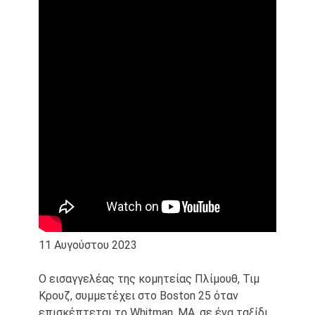
11 Αυγούστου 2023
Ο εισαγγελέας της κομητείας Πλίμουθ, Τιμ
Κρουζ, συμμετέχει στο Boston 25 όταν
επισκέπτεται το Whitman, MA, σε ένα ταξίδι