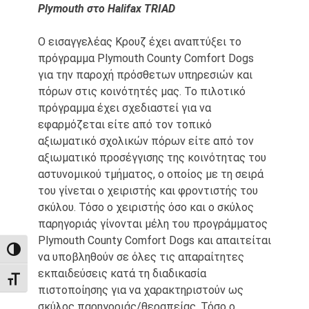
Plymouth στο Halifax TRIAD
Ο εισαγγελέας Κρουζ έχει αναπτύξει το
πρόγραμμα Plymouth County Comfort Dogs
για την παροχή πρόσθετων υπηρεσιών και
πόρων στις κοινότητές μας. Το πιλοτικό
πρόγραμμα έχει σχεδιαστεί για να
εφαρμόζεται είτε από τον τοπικό
αξιωματικό σχολικών πόρων είτε από τον
αξιωματικό προσέγγισης της κοινότητας του
αστυνομικού τμήματος, ο οποίος με τη σειρά
του γίνεται ο χειριστής και φροντιστής του
σκύλου. Τόσο ο χειριστής όσο και ο σκύλος
παρηγοριάς γίνονται μέλη του προγράμματος
Plymouth County Comfort Dogs και απαιτείται
TOGGLE HIGH CONTRAST
να υποβληθούν σε όλες τις απαραίτητες
εκπαιδεύσεις κατά τη διαδικασία
TOGGLE FONT SIZE
πιστοποίησης για να χαρακτηριστούν ως
σκύλος παρηγοριάς/θεραπείας. Τόσο ο