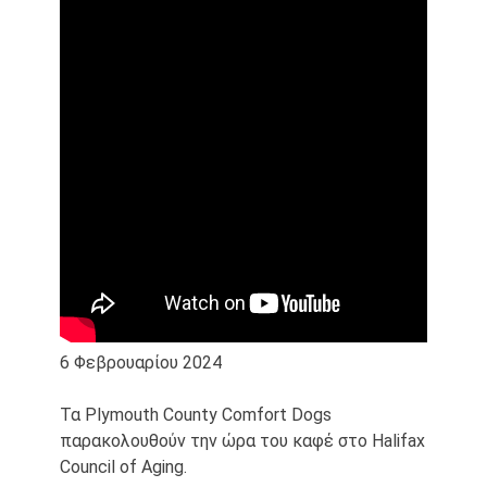
6 Φεβρουαρίου 2024
Τα Plymouth County Comfort Dogs
παρακολουθούν την ώρα του καφέ στο Halifax
Council of Aging.