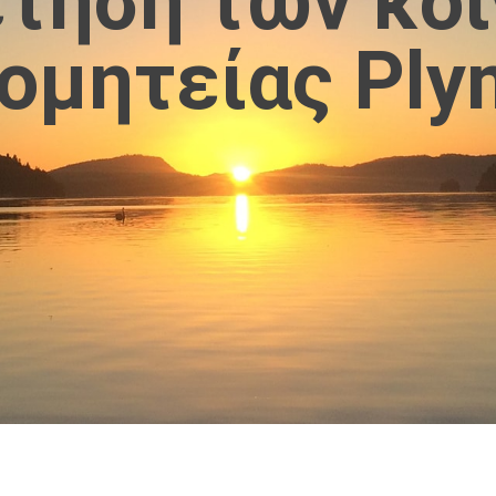
τηση των κο
κομητείας Ply