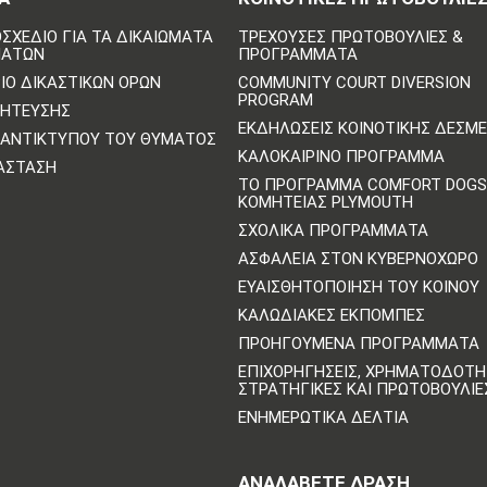
ΣΧΈΔΙΟ ΓΙΑ ΤΑ ΔΙΚΑΙΏΜΑΤΑ
ΤΡΈΧΟΥΣΕΣ ΠΡΩΤΟΒΟΥΛΊΕΣ &
ΜΆΤΩΝ
ΠΡΟΓΡΆΜΜΑΤΑ
ΙΟ ΔΙΚΑΣΤΙΚΏΝ ΌΡΩΝ
COMMUNITY COURT DIVERSION
PROGRAM
ΛΉΤΕΥΣΗΣ
ΕΚΔΗΛΏΣΕΙΣ ΚΟΙΝΟΤΙΚΉΣ ΔΈΣΜ
ΑΝΤΙΚΤΎΠΟΥ ΤΟΥ ΘΎΜΑΤΟΣ
ΚΑΛΟΚΑΙΡΙΝΌ ΠΡΌΓΡΑΜΜΑ
ΆΣΤΑΣΗ
ΤΟ ΠΡΌΓΡΑΜΜΑ COMFORT DOGS
ΚΟΜΗΤΕΊΑΣ PLYMOUTH
ΣΧΟΛΙΚΆ ΠΡΟΓΡΆΜΜΑΤΑ
ΑΣΦΆΛΕΙΑ ΣΤΟΝ ΚΥΒΕΡΝΟΧΏΡΟ
ΕΥΑΙΣΘΗΤΟΠΟΊΗΣΗ ΤΟΥ ΚΟΙΝΟΎ
ΚΑΛΩΔΙΑΚΈΣ ΕΚΠΟΜΠΈΣ
ΠΡΟΗΓΟΎΜΕΝΑ ΠΡΟΓΡΆΜΜΑΤΑ
ΕΠΙΧΟΡΗΓΉΣΕΙΣ, ΧΡΗΜΑΤΟΔΌΤΗ
ΣΤΡΑΤΗΓΙΚΈΣ ΚΑΙ ΠΡΩΤΟΒΟΥΛΊΕ
ΕΝΗΜΕΡΩΤΙΚΆ ΔΕΛΤΊΑ
ΑΝΑΛΆΒΕΤΕ ΔΡΆΣΗ