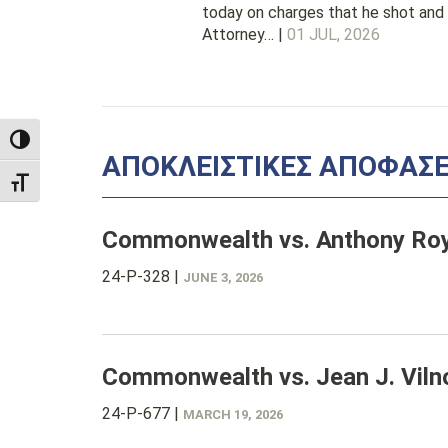
today on charges that he shot and 
Attorney… |
01 JUL, 2026
TOGGLE HIGH CONTRAST
ΑΠΟΚΛΕΙΣΤΙΚΕΣ ΑΠΟΦΑΣ
TOGGLE FONT SIZE
Commonwealth vs. Anthony Ro
24-P-328
|
JUNE 3, 2026
Commonwealth vs. Jean J. Viln
24-P-677
|
MARCH 19, 2026