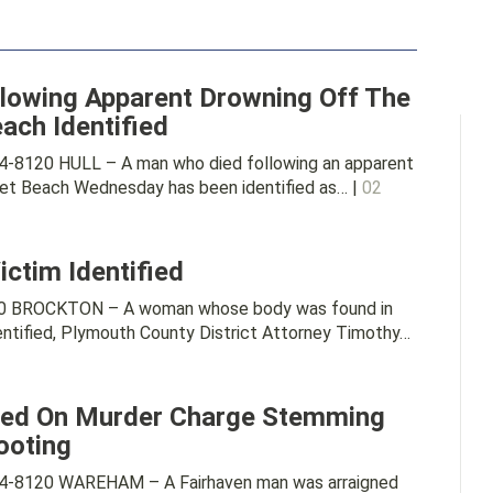
lowing Apparent Drowning Off The
ach Identified
-8120 HULL – A man who died following an apparent
ket Beach Wednesday has been identified as… |
02
ctim Identified
20 BROCKTON – A woman whose body was found in
entified, Plymouth County District Attorney Timothy…
ned On Murder Charge Stemming
ooting
4-8120 WAREHAM – A Fairhaven man was arraigned