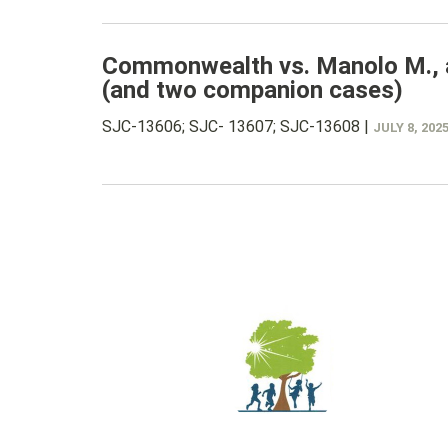
Commonwealth vs. Manolo M., a
(and two companion cases)
SJC-13606; SJC- 13607; SJC-13608
|
JULY 8, 202