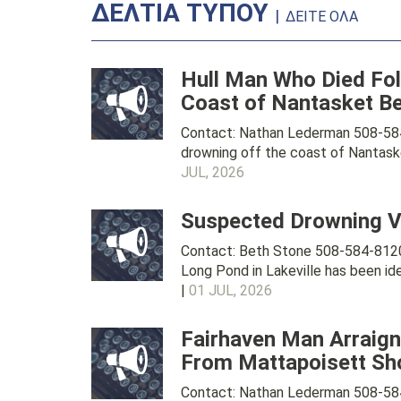
ΔΕΛΤΙΑ ΤΥΠΟΥ
|
ΔΕΊΤΕ ΌΛΑ
Hull Man Who Died Fol
Coast of Nantasket Be
Contact: Nathan Lederman 508-584
drowning off the coast of Nantas
JUL, 2026
Suspected Drowning Vi
Contact: Beth Stone 508-584-81
Long Pond in Lakeville has been id
|
01 JUL, 2026
Fairhaven Man Arraig
From Mattapoisett Sh
Contact: Nathan Lederman 508-58