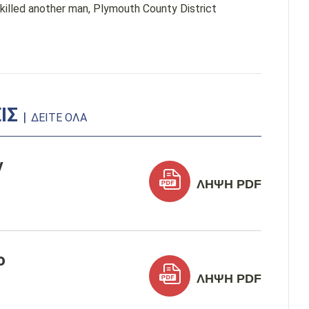
killed another man, Plymouth County District
ΕΙΣ
|
ΔΕΊΤΕ ΌΛΑ
y
ΛΉΨΗ PDF
o
ΛΉΨΗ PDF