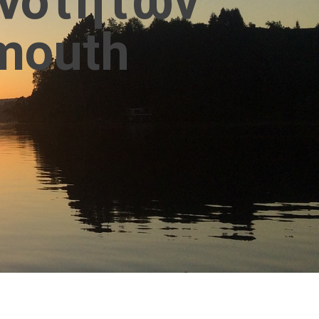
ινοτήτων
mouth