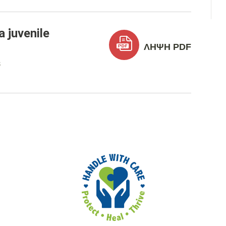
 juvenile
ΛΉΨΗ PDF
5