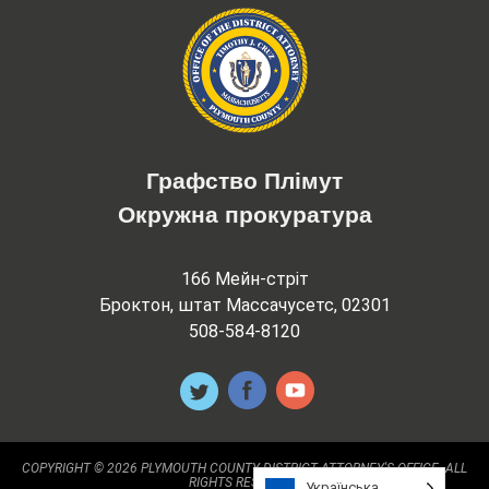
Графство Плімут
Окружна прокуратура
166 Мейн-стріт
Броктон, штат Массачусетс, 02301
508-584-8120
COPYRIGHT © 2026 PLYMOUTH COUNTY DISTRICT ATTORNEY'S OFFICE. ALL
RIGHTS RESERVED.
Українська