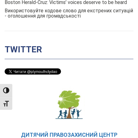
Boston Herald-Cruz: Victims’ voices deserve to be heard
Використовуйте кодове слово для екстрених ситуацій
- оголошення для громадськості
TWITTER
TOGGLE HIGH CONTRAST
TOGGLE FONT SIZE
ДИТЯЧИЙ ПРАВОЗАХИСНИЙ ЦЕНТР