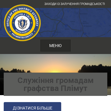
Перейти
ЗАХОДИ ІЗ ЗАЛУЧЕННЯ ГРОМАДСЬКОСТІ
до
змісту
МЕНЮ
Служіння громадам
графства Плімут
ДІЗНАТИСЯ БІЛЬШЕ