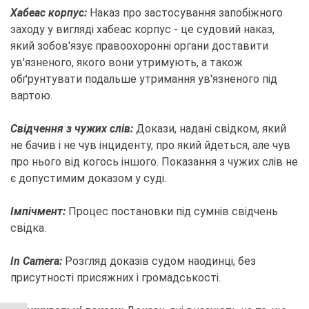
Хабеас корпус:
Наказ про застосування запобіжного
заходу у вигляді хабеас корпус - це судовий наказ,
який зобов'язує правоохоронні органи доставити
ув'язненого, якого вони утримують, а також
обґрунтувати подальше утримання ув'язненого під
вартою.
Свідчення з чужих слів:
Докази, надані свідком, який
не бачив і не чув інциденту, про який йдеться, але чув
про нього від когось іншого. Показання з чужих слів не
є допустимим доказом у суді.
Імпічмент:
Процес постановки під сумнів свідчень
свідка.
In Camera:
Розгляд доказів судом наодинці, без
присутності присяжних і громадськості.