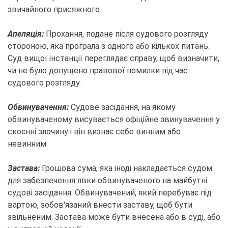
звичайного присяжного.
Апеляція:
Прохання, подане після судового розгляду
стороною, яка програла з одного або кількох питань.
Суд вищої інстанції переглядає справу, щоб визначити,
чи не було допущено правової помилки під час
судового розгляду.
Обвинувачення:
Судове засідання, на якому
обвинуваченому висувається офіційне звинувачення у
скоєнні злочину і він визнає себе винним або
невинним.
Застава:
Грошова сума, яка іноді накладається судом
для забезпечення явки обвинуваченого на майбутні
судові засідання. Обвинувачений, який перебуває під
вартою, зобов'язаний внести заставу, щоб бути
звільненим. Застава може бути внесена або в суді, або