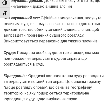
Обвинувальні докази:
Докази, які вказують на те, що
TOGGLE HIGH CONTRAST
обвинувачений дійсно вчинив злочин.
TOGGLE FONT SIZE
Обвинувальний акт:
Офіційне звинувачення, висунуте
великим журі, в якому зазначається, що є достатньо
доказів того, що обвинувачений вчинив злочин, щоб
виправдати проведення судового розгляду.
Використовується переважно для тяжких злочинів.
Суддя:
Посадова особа судової гілки влади, яка має
повноваження вирішувати судові справи, що
розглядаються в суді.
Юрисдикція:
Юридичні повноваження суду розглядати
та вирішувати певний тип справ. Це синонім терміну
"місце розгляду справи", що означає географічну
територію, на яку поширюється територіальна
юрисдикція суду щодо вирішення справ.