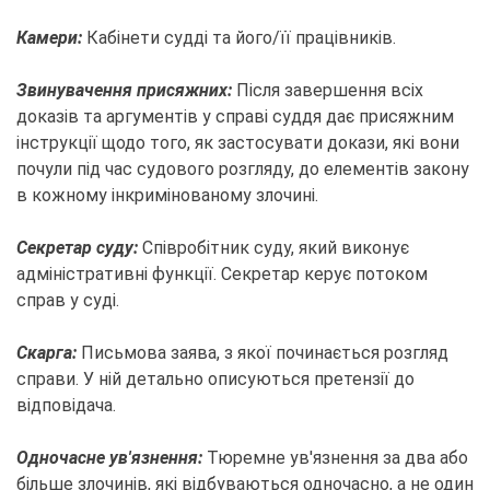
Камери:
Кабінети судді та його/її працівників.
Звинувачення присяжних:
Після завершення всіх
доказів та аргументів у справі суддя дає присяжним
інструкції щодо того, як застосувати докази, які вони
почули під час судового розгляду, до елементів закону
в кожному інкримінованому злочині.
Секретар суду:
Співробітник суду, який виконує
адміністративні функції. Секретар керує потоком
справ у суді.
Скарга:
Письмова заява, з якої починається розгляд
справи. У ній детально описуються претензії до
відповідача.
Одночасне ув'язнення:
Тюремне ув'язнення за два або
більше злочинів, які відбуваються одночасно, а не один