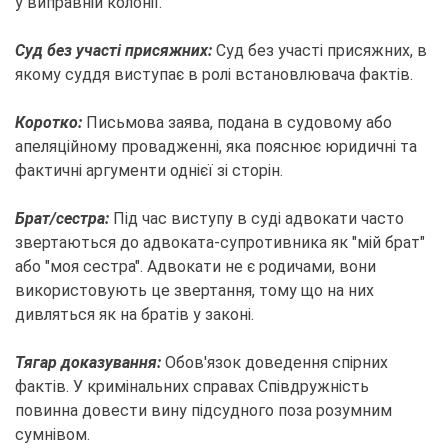
у виправній колонії.
Суд без участі присяжних:
Суд без участі присяжних, в
якому суддя виступає в ролі встановлювача фактів.
Коротко:
Письмова заява, подана в судовому або
апеляційному провадженні, яка пояснює юридичні та
фактичні аргументи однієї зі сторін.
Брат/сестра:
Під час виступу в суді адвокати часто
звертаються до адвоката-супротивника як "мій брат"
або "моя сестра". Адвокати не є родичами, вони
використовують це звертання, тому що на них
дивляться як на братів у законі.
Тягар доказування:
Обов'язок доведення спірних
фактів. У кримінальних справах Співдружність
повинна довести вину підсудного поза розумним
сумнівом.