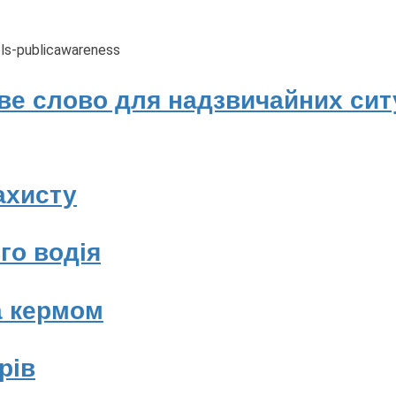
е слово для надзвичайних ситу
ахисту
го водія
а кермом
рів