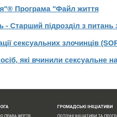
я"® Програма "Файл життя
ь - Старший підрозділ з питань
ації сексуальних злочинців (SO
осіб, які вчинили сексуальне на
ОГА
ГРОМАДСЬКІ ІНІЦІАТИВИ
РО ПРАВА ЖЕРТВ
ПОТОЧНІ ІНІЦІАТИВИ ТА ПРОГ