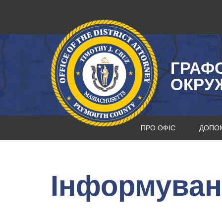
Перейти
до
змісту
ГРАФ
ОКРУ
ПРО ОФІС
ДОПО
Інформуван