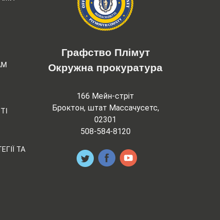
Графство Плімут
АМ
Окружна прокуратура
166 Мейн-стріт
Броктон, штат Массачусетс,
ТІ
02301
508-584-8120
ЕГІЇ ТА