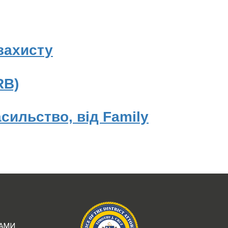
 захисту
RB)
сильство, від Family
РАМИ