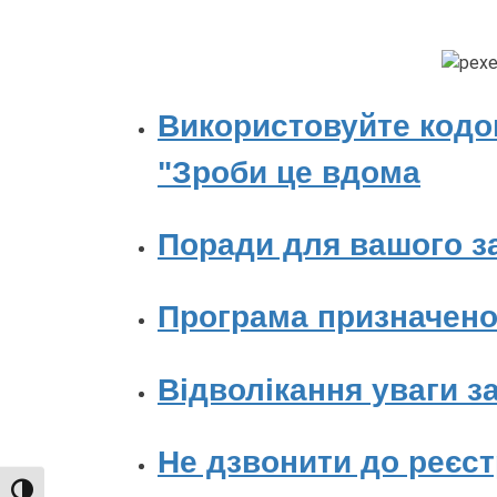
Використовуйте кодов
"Зроби це вдома
Поради для вашого з
Програма призначено
Відволікання уваги з
Не дзвонити до реєст
TOGGLE HIGH CONTRAST