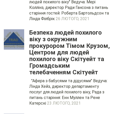
людей похилого віку" Ведуча: Мері
Коллінз, директор Ради Гансона з питань
старіння гостей: Роберта Бартольдсон та
Лінда Філбрік
26 ЛЮТОГО, 2021
Безпека людей похилого
віку з окружним
прокурором Тімом Крузом,
Центром для людей
похилого віку Скітуейт та
Громадським
телебаченням Скітуейт
"Афера з бабусями та дідусями" Ведуча:
Лінда Хейз, директор департаменту
послуг для людей похилого віку, Рада з
питань старіння: Енн Муллен та Рене
Катерскі
23 ЛЮТОГО, 2021