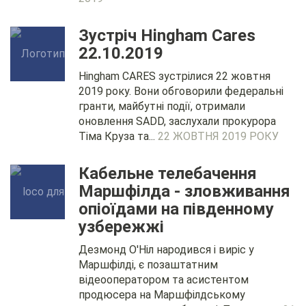
Зустріч Hingham Cares
22.10.2019
Hingham CARES зустрілися 22 жовтня
2019 року. Вони обговорили федеральні
гранти, майбутні події, отримали
оновлення SADD, заслухали прокурора
Тіма Круза та...
22 ЖОВТНЯ 2019 РОКУ
Кабельне телебачення
Маршфілда - зловживання
опіоїдами на південному
узбережжі
Дезмонд О'Ніл народився і виріс у
Маршфілді, є позаштатним
відеооператором та асистентом
продюсера на Маршфілдському