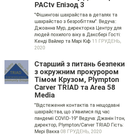
PACtv Епізод 3
"Фішингові шахрайства в деталях та
шахрайство з безробіттям". Ведуча::
Джоанна Мур, директорка Центру для
людей похилого віку в Даксбері Гості:
Кенді Вайлер та Марі Кіф
11 ГРУДЕНЬ,
2020
Старший з питань безпеки
з окружним прокурором
Тімом Крузом, Plympton
Carver TRIAD та Area 58
Media
"Відстеження контактів та нещодавні
шахрайства, що з'явилися під час
пандемії COVID-19" Ведуча: Джанін Ітон,
директор, Plympton/Carver TRIAD Гість:
Мері Вакка
08 ГРУДЕНЬ, 2020