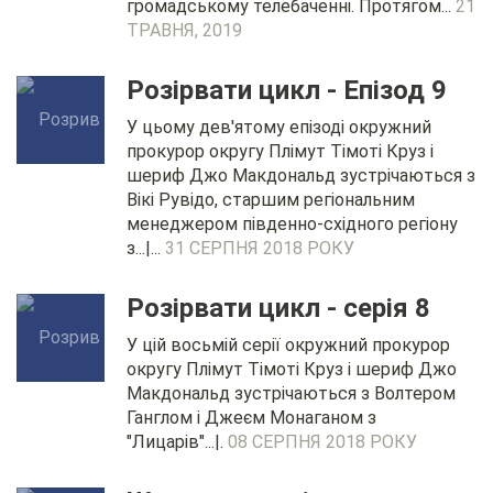
громадському телебаченні. Протягом...
21
ТРАВНЯ, 2019
Розірвати цикл - Епізод 9
У цьому дев'ятому епізоді окружний
прокурор округу Плімут Тімоті Круз і
шериф Джо Макдональд зустрічаються з
Вікі Рувідо, старшим регіональним
менеджером південно-східного регіону
з...|...
31 СЕРПНЯ 2018 РОКУ
Розірвати цикл - серія 8
У цій восьмій серії окружний прокурор
округу Плімут Тімоті Круз і шериф Джо
Макдональд зустрічаються з Волтером
Ганглом і Джеєм Монаганом з
"Лицарів"...|.
08 СЕРПНЯ 2018 РОКУ