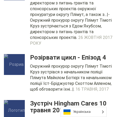
директором з питань грантів та
спонсорських проектів окружної
прокуратури округу Плімут, а також з...|-
Окружний прокурор округу Плімут Тімоті
Круз зустрічається з Едом Якубсом,
директором з питань грантів та
спонсорських проектів.
26 ЖОВТНЯ 2017
РОКУ
Розірвати цикл - Епізод 4
Окружний прокурор округу Плімут Тімоті
Круз зустрівся з начальником поліції
Плімута Майклом Ботієрі та начальником
поліції Іст-Бріджуотер Скоттом Алленом,
щоб обговорити їхні...|.
16 ТРАВНЯ, 2017
Зустріч Hingham Cares 10
травня 2017 року
Українська