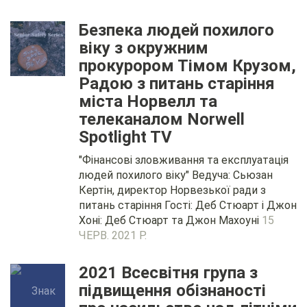
Безпека людей похилого
віку з окружним
прокурором Тімом Крузом,
Радою з питань старіння
міста Норвелл та
телеканалом Norwell
Spotlight TV
"Фінансові зловживання та експлуатація
людей похилого віку" Ведуча: Сьюзан
Кертін, директор Норвезької ради з
питань старіння Гості: Деб Стюарт і Джон
Хоні: Деб Стюарт та Джон Махоуні
15
ЧЕРВ. 2021 Р.
2021 Всесвітня група з
підвищення обізнаності