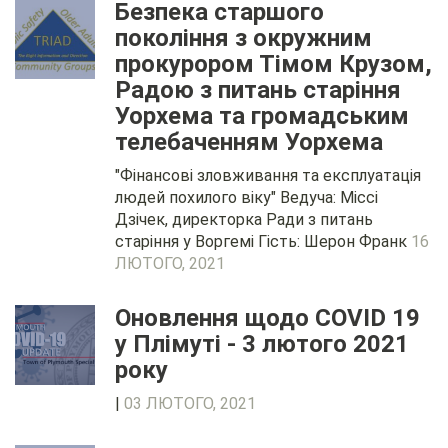
Безпека старшого
покоління з окружним
прокурором Тімом Крузом,
Радою з питань старіння
Уорхема та громадським
телебаченням Уорхема
"Фінансові зловживання та експлуатація
людей похилого віку" Ведуча: Міссі
Дзічек, директорка Ради з питань
старіння у Воргемі Гість: Шерон Франк
16
ЛЮТОГО, 2021
Оновлення щодо COVID 19
у Плімуті - 3 лютого 2021
року
|
03 ЛЮТОГО, 2021