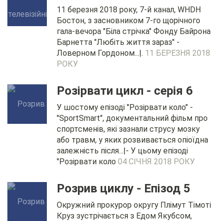
11 березня 2018 року, 7-й канал, WHDH
Бостон, з засновником 7-го щорічного
гала-вечора "Біла стрічка" Фонду Байрона
Барнетта "Любіть життя зараз" -
Ловерном Гордоном...|.
11 БЕРЕЗНЯ 2018
РОКУ
Розірвати цикл - серія 6
У шостому епізоді "Розірвати коло" -
"SportSmart", документальний фільм про
спортсменів, які зазнали струсу мозку
або травм, у яких розвивається опіоїдна
залежність після...|- У цьому епізоді
"Розірвати коло
04 СІЧНЯ 2018 РОКУ
Розрив циклу - Епізод 5
Окружний прокурор округу Плімут Тімоті
Круз зустрічається з Едом Якубсом,