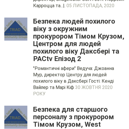
Карроцца та...|.
05 ЛИСТОПАДА, 2020
Безпека людей похилого
віку з окружним
прокурором Тімом Крузом,
Центром для людей
похилого віку Даксбері та
PACtv Епізод 2
"Романтичні афери" Ведуча: Джоанна
Мур, директор Центру для людей
похилого віку в Даксбері Гості: Кенді
Вайлер та Марі Кіф
30 ЖОВТНЯ 2020
РОКУ
Безпека для старшого
персоналу з прокурором
Тімом Крузом, West