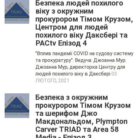
Безпека людей похилого
віку з окружним
прокурором Тімом Крузом,
Центром для людей
похилого віку Даксбері та
PACtv Епізод 4
"Вплив пандемії COVID на судову систему
та прокуратуру". Ведуча: Джоанна Мур:
Джоанна Мур, директорка Центру для
людей похилого віку в Даксбері
03
ЛЮТОГО, 2021
Безпека з окружним
прокурором Тімом Крузом
та шерифом Джо
Макдональдом, Plympton
Carver TRIAD та Area 58
Media - Епізод 3