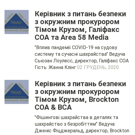
Керівник з питань безпеки
з окружним прокурором
Тімом Крузом, Галіфакс
COA та Area 58 Media
"Вплив пандемії COVID-19 на судову
систему та сучасні шахрайства" Ведуча
Сьюзан Лоулесс, директор, Галіфакс COA
Гість: Жанна Клінг
02 ГРУДЕНЬ, 2020
Керівник з питань безпеки
з окружним прокурором
Тімом Крузом, Brockton
COA & BCA
"Фішингові шахрайства в деталях та
шахрайство з безробіттям" Ведуча:
Дженіс Фіцджеральд, директор, Brockton