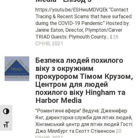
https://youtu.be/ESHwuMDVQEk “Contact
Tracing & Recent Scams that have surfaced
during the COVID-19 Pandemic” Hosted by:
Janine Eaton, Director, Plympton/Carver
TRIAD Guests: Plymouth County… |
26
СІЧНЯ, 2021
Безпека людей похилого
віку з окружним
прокурором Тімом Крузом,
Центром для людей
похилого віку Hingham та
Harbor Media
"Романтичні афери" Ведуча: Дженніфер
TOGGLE HIGH CONTRAST
Янг, директорка служби для літніх людей,
Хінгамський центр для літніх людей Гості:
TOGGLE FONT SIZE
Джо Міллбург та Скотт Стівенсон
20
СІЧНЯ, 2021