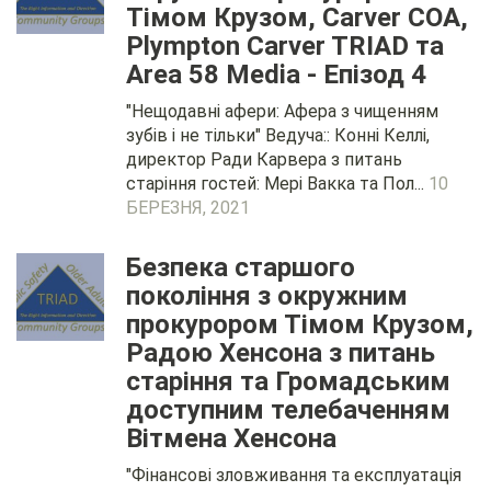
Тімом Крузом, Carver COA,
Plympton Carver TRIAD та
Area 58 Media - Епізод 4
"Нещодавні афери: Афера з чищенням
зубів і не тільки" Ведуча:: Конні Келлі,
директор Ради Карвера з питань
старіння гостей: Мері Вакка та Пол...
10
БЕРЕЗНЯ, 2021
Безпека старшого
покоління з окружним
прокурором Тімом Крузом,
Радою Хенсона з питань
старіння та Громадським
доступним телебаченням
Вітмена Хенсона
"Фінансові зловживання та експлуатація