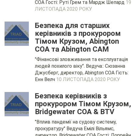
COA Гості: Руті Грем та Мардж Шепард
19
ЛИСТОПАДА 2020 РОКУ
Безпека для старших
керівників з прокурором
Тімом Крузом, Abington
COA та Abington CAM
"Фінансові зловживання та експлуатація
людей похилого віку". Ведуча:: Сюзанна
Джусберг, директор, Abington COA Гість:
Енн Велч
10 ЛИСТОПАДА 2020 РОКУ
Безпека керівників з
прокурором Тімом Крузом,
Bridgewater COA & BTV
"Вплив пандемії на судову систему,
прокуратуру" Ведуча Емілі Вільямс,
директор, Bridgewater COA Гості: Лоррейн