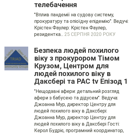
телебачення
"Вплив пандемії на судову систему,
прокуратуру та опіоїдну епідемію". Ведучі:
Крістен Фаулер: Крістен Фаулер,
резидентка...
25 СЕРПНЯ 2020 РОКУ
Безпека людей похилого
віку з прокурором Тімом
Крузом, Центром для
людей похилого віку в
Даксбері та PAC tv Епізод 1
"Нещодавні афери: детальний розгляд
афери з бабусею та дідусем". Ведуча:
Джоанна Мур, директор Центру для
людей похилого віку в Даксбері:
Джоанна Мур, директор Центру для
людей похилого віку в Даксбері Гості:
Керол Будріє, програмний координатор,