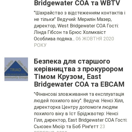
Bridgewater COA та WBTV
"Шахрайство з відстеженням контактів і
не тільки" Ведучий: Мерилін Мазер,
директор, West Bridgewater COA Гості:
Лінда Гібсон та Брюс Холмквіст
Особлива подяка...
06 ЖОВТНЯ 2020
РОКУ
Безпека для старшого
керівництва з прокурором
Тімом Крузом, East
Bridgewater COA та EBCAM
"Фінансові зловживання та експлуатація
людей похилого віку". Ведуча: Ненсі Хілл,
директорка Центру допомоги людям
похилого віку в Іст Бріджвотер: Ненсі
Гілл, директор, East Bridgewater COA Гості:
Сьюзен Мюїр та Боб Рінґетт
23