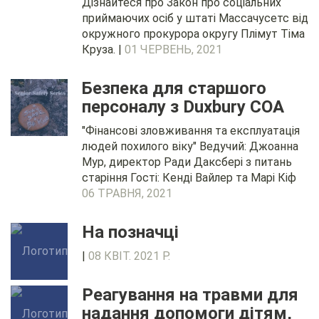
Дізнайтеся про Закон про соціальних
приймаючих осіб у штаті Массачусетс від
окружного прокурора округу Плімут Тіма
Круза. |
01 ЧЕРВЕНЬ, 2021
Безпека для старшого
персоналу з Duxbury COA
"Фінансові зловживання та експлуатація
людей похилого віку" Ведучий: Джоанна
Мур, директор Ради Даксбері з питань
старіння Гості: Кенді Вайлер та Марі Кіф
06 ТРАВНЯ, 2021
На позначці
|
08 КВІТ. 2021 Р.
Реагування на травми для
надання допомоги дітям,