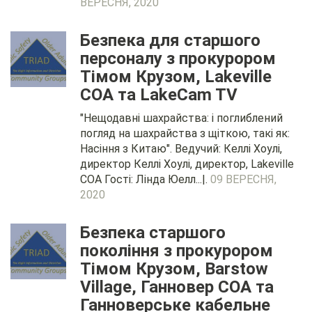
ВЕРЕСНЯ, 2020
Безпека для старшого
персоналу з прокурором
Тімом Крузом, Lakeville
COA та LakeCam TV
"Нещодавні шахрайства: і поглиблений
погляд на шахрайства з щіткою, такі як:
Насіння з Китаю". Ведучий: Келлі Хоулі,
директор Келлі Хоулі, директор, Lakeville
COA Гості: Лінда Юелл...|.
09 ВЕРЕСНЯ,
2020
Безпека старшого
покоління з прокурором
Тімом Крузом, Barstow
Village, Ганновер COA та
Ганноверське кабельне