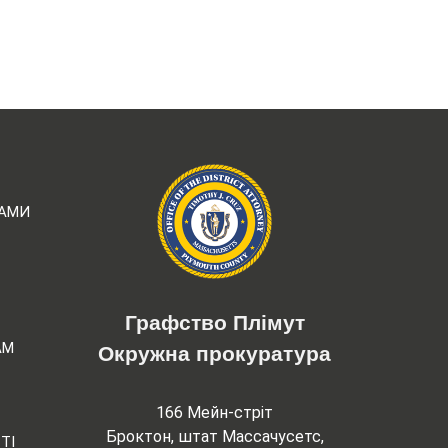
РАМИ
Графство Плімут
АМ
Окружна прокуратура
166 Мейн-стріт
Броктон, штат Массачусетс,
ТІ