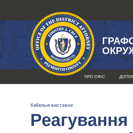
Перейти
до
змісту
ГРАФ
ОКРУ
ПРО ОФІС
ДОПО
Кабельні виставки
Реагування