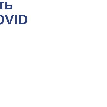
ть
OVID