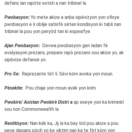
defans lan rapòte estati a nan tribinal la.
Pwobasyon:
Yo mete akize a anba sipèvizyon yon ofisye
pwobasyon e li oblije satisfè sèten kondisyon ki tabli nan
tribinal la pou yon peryòd tan ki espesifye.
Ajan Pwobasyon:
Devwa pwobasyon gen ladan fè
evalyasyon prezans, prepare rapò prezans sou akize yo, ak
sipèvize defansè yo.
Pro Se:
Reprezante tèt li. Sèvi kòm avoka yon moun.
Pèsekite:
Pou chaje yon moun avèk yon krim.
Pwokirè/ Asistan Pwokirè Distri a
ap eseye yon ka kriminèl
sou non Commonwealth la.
Restitisyon:
Nan kèk ka, Jij la ka bay lòd pou akize a pou
peye depans pòch yo ke viktim nan ka te fèt kòm yon