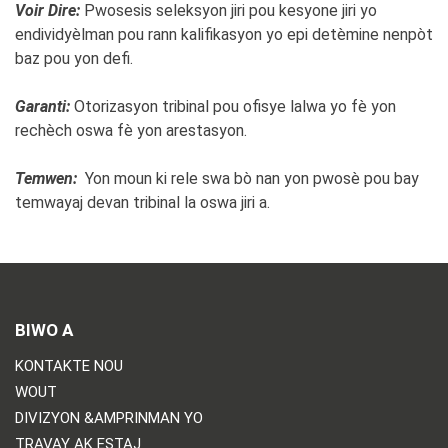
Voir Dire:
Pwosesis seleksyon jiri pou kesyone jiri yo
endividyèlman pou rann kalifikasyon yo epi detèmine nenpòt
baz pou yon defi.
Garanti:
Otorizasyon tribinal pou ofisye lalwa yo fè yon
rechèch oswa fè yon arestasyon.
Temwen:
Yon moun ki rele swa bò nan yon pwosè pou bay
temwayaj devan tribinal la oswa jiri a.
BIWO A
KONTAKTE NOU
WOUT
DIVIZYON &AMPRINMAN YO
TRAVAY AK ESTAJ