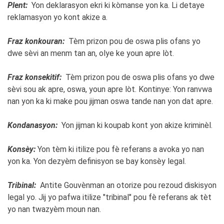
Plent:
Yon deklarasyon ekri ki kòmanse yon ka. Li detaye
reklamasyon yo kont akize a.
Fraz konkouran:
Tèm prizon pou de oswa plis ofans yo
dwe sèvi an menm tan an, olye ke youn apre lòt.
Fraz konsekitif:
Tèm prizon pou de oswa plis ofans yo dwe
sèvi sou ak apre, oswa, youn apre lòt. Kontinye: Yon ranvwa
nan yon ka ki make pou jijman oswa tande nan yon dat apre.
Kondanasyon:
Yon jijman ki koupab kont yon akize kriminèl.
Konsèy:
Yon tèm ki itilize pou fè referans a avoka yo nan
yon ka. Yon dezyèm definisyon se bay konsèy legal.
Tribinal:
Antite Gouvènman an otorize pou rezoud diskisyon
legal yo. Jij yo pafwa itilize "tribinal" pou fè referans ak tèt
yo nan twazyèm moun nan.