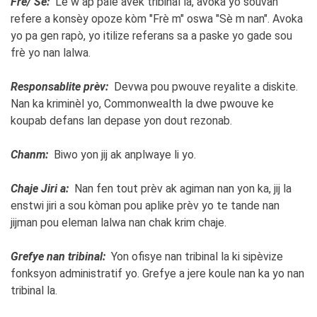
Frè/ Sè:
Lè w ap pale avèk tribinal la, avoka yo souvan
refere a konsèy opoze kòm "Frè m" oswa "Sè m nan". Avoka
yo pa gen rapò, yo itilize referans sa a paske yo gade sou
frè yo nan lalwa.
Responsablite prèv:
Devwa pou pwouve reyalite a diskite.
Nan ka kriminèl yo, Commonwealth la dwe pwouve ke
koupab defans lan depase yon dout rezonab.
Chanm:
Biwo yon jij ak anplwaye li yo.
Chaje Jiri a:
Nan fen tout prèv ak agiman nan yon ka, jij la
enstwi jiri a sou kòman pou aplike prèv yo te tande nan
jijman pou eleman lalwa nan chak krim chaje.
Grefye nan tribinal:
Yon ofisye nan tribinal la ki sipèvize
fonksyon administratif yo. Grefye a jere koule nan ka yo nan
tribinal la.