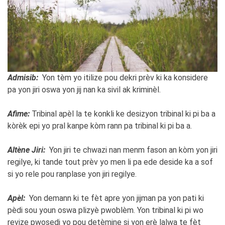
Admisib:
Yon tèm yo itilize pou dekri prèv ki ka konsidere
pa yon jiri oswa yon jij nan ka sivil ak kriminèl.
Afime:
Tribinal apèl la te konkli ke desizyon tribinal ki pi ba a
kòrèk epi yo pral kanpe kòm rann pa tribinal ki pi ba a.
Altène Jiri:
Yon jiri te chwazi nan menm fason an kòm yon jiri
regilye, ki tande tout prèv yo men li pa ede deside ka a sof
si yo rele pou ranplase yon jiri regilye.
Apèl:
Yon demann ki te fèt apre yon jijman pa yon pati ki
pèdi sou youn oswa plizyè pwoblèm. Yon tribinal ki pi wo
revize pwosedi yo pou detèmine si yon erè lalwa te fèt