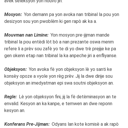
avèk seleksyon yon nouvo jiri.
Mosyon:
Yon demann pa yon avoka nan tribinal la pou yon
desizyon sou yon pwoblèm ki gen rapò ak ka a.
Mouvman nan Limine:
Yon mosyon pre-jijman mande
tribinal la pou entèdi lòt bò a nan prezante oswa menm
refere li a prèv sou zafè yo te di yo dwe trè prejije ke pa
gen okenn etap nan tribinal la ka anpeche jiri a enfliyanse.
Objeksyon:
Yon avoka fè yon objeksyon lè yo santi ke
konsèy opoze a vyole yon règ prèv. Jij la dwe dirije sou
objeksyon an imedyatman epi swa soutni objeksyon an.
Regle:
Lè yon objeksyon fini, jij la fè detèminasyon an te
envalid. Kesyon an ka kanpe, e temwen an dwe reponn
kesyon an.
Konferans Pre-Jijman:
Odyans lan kote komisè a ak rapò