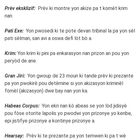
Prèv eksklizif:
Prèv ki montre yon akize pa t komèt krim
nan.
Pati Exe:
Yon pwosedi ki te pote devan tribinal la pa yon sèl
pati sèlman, san avi a oswa defi lòt bò a.
Krim:
Yon krim ki pini pa enkarasyon nan prizon an pou yon
peryòd de ane.
Gran Jiri:
Yon gwoup de 23 moun ki tande prèv ki prezante
pa yon pwokirè pou detèmine si yon akizasyon kriminèl
fòmèl (akizasyon) dwe bay nan yon ka.
Habeas Corpus:
Yon ekri nan kò abeas se yon lòd jidisyè
pou fòse otorite lapolis yo pwodwi yon prizonye yo kenbe,
epi jistifye prizonye a kontinye prizonye a.
Hearsay:
Prèv ki te prezante pa yon temwen ki pa t wè