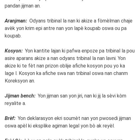
pandan jijman an.
Aranjman:
Odyans tribinal la nan ki akize a fòmèlman chaje
avèk yon krim epi antre nan yon lapè koupab oswa ou pa
koupab.
Kosyon:
Yon kantite lajan ki pafwa enpoze pa tribinal la pou
asire aparans akize a nan odyans tribinal la nan lavni. Yon
akize ki te fèt nan prizon oblije afiche kosyon pou yo ka
lage l. Kosyon ka afiche swa nan tribinal oswa nan chanm
Koreksyon an.
Jijman bench:
Yon jijman san yon jiri, nan ki jij la sèvi kòm
reyalite a.
Brèf:
Yon deklarasyon ekri soumèt nan yon pwosedi jijman
oswa apèl ki eksplike agiman legal yon bò ak reyèl.