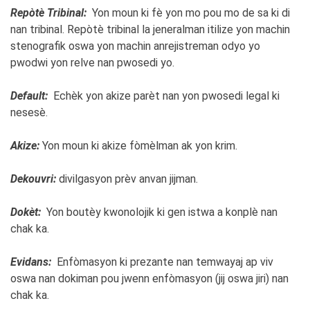
Repòtè Tribinal:
Yon moun ki fè yon mo pou mo de sa ki di
nan tribinal. Repòtè tribinal la jeneralman itilize yon machin
stenografik oswa yon machin anrejistreman odyo yo
pwodwi yon relve nan pwosedi yo.
Default:
Echèk yon akize parèt nan yon pwosedi legal ki
nesesè.
Akize:
Yon moun ki akize fòmèlman ak yon krim.
Dekouvri:
divilgasyon prèv anvan jijman.
Dokèt:
Yon boutèy kwonolojik ki gen istwa a konplè nan
chak ka.
Evidans:
Enfòmasyon ki prezante nan temwayaj ap viv
oswa nan dokiman pou jwenn enfòmasyon (jij oswa jiri) nan
chak ka.