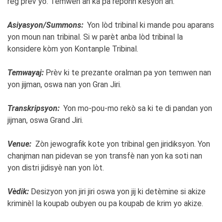
règ prèv yo. Temwen an ka pa reponn kesyon an.
Asiyasyon/Summons:
Yon lòd tribinal ki mande pou aparans
yon moun nan tribinal. Si w parèt anba lòd tribinal la
konsidere kòm yon Kontanple Tribinal.
Temwayaj:
Prèv ki te prezante oralman pa yon temwen nan
yon jijman, oswa nan yon Gran Jiri.
Transkripsyon:
Yon mo-pou-mo rekò sa ki te di pandan yon
jijman, oswa Grand Jiri.
Venue:
Zòn jewografik kote yon tribinal gen jiridiksyon. Yon
chanjman nan pidevan se yon transfè nan yon ka soti nan
yon distri jidisyè nan yon lòt.
Vèdik:
Desizyon yon jiri jiri oswa yon jij ki detèmine si akize
kriminèl la koupab oubyen ou pa koupab de krim yo akize.