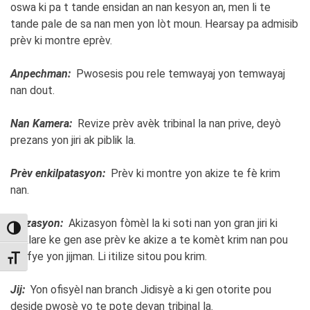
oswa ki pa t tande ensidan an nan kesyon an, men li te
tande pale de sa nan men yon lòt moun. Hearsay pa admisib
prèv ki montre eprèv.
Anpechman:
Pwosesis pou rele temwayaj yon temwayaj
nan dout.
Nan Kamera:
Revize prèv avèk tribinal la nan prive, deyò
prezans yon jiri ak piblik la.
Prèv enkilpatasyon:
Prèv ki montre yon akize te fè krim
nan.
Akizasyon:
Akizasyon fòmèl la ki soti nan yon gran jiri ki
TOGGLE HIGH CONTRAST
deklare ke gen ase prèv ke akize a te komèt krim nan pou
jistifye yon jijman. Li itilize sitou pou krim.
TOGGLE FONT SIZE
Jij:
Yon ofisyèl nan branch Jidisyè a ki gen otorite pou
deside pwosè yo te pote devan tribinal la.