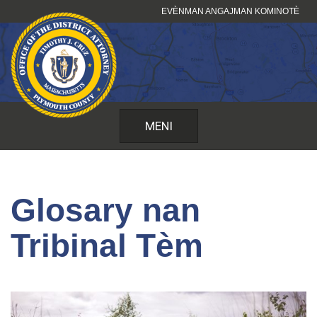
Sote
EVÈNMAN ANGAJMAN KOMINOTÈ
kontni
MENI
Glosary nan
Tribinal Tèm