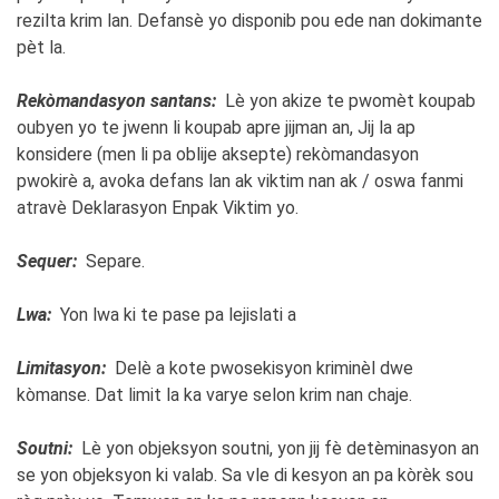
rezilta krim lan. Defansè yo disponib pou ede nan dokimante
pèt la.
Rekòmandasyon santans:
Lè yon akize te pwomèt koupab
oubyen yo te jwenn li koupab apre jijman an, Jij la ap
konsidere (men li pa oblije aksepte) rekòmandasyon
pwokirè a, avoka defans lan ak viktim nan ak / oswa fanmi
atravè Deklarasyon Enpak Viktim yo.
Sequer:
Separe.
Lwa:
Yon lwa ki te pase pa lejislati a
Limitasyon:
Delè a kote pwosekisyon kriminèl dwe
kòmanse. Dat limit la ka varye selon krim nan chaje.
Soutni:
Lè yon objeksyon soutni, yon jij fè detèminasyon an
se yon objeksyon ki valab. Sa vle di kesyon an pa kòrèk sou