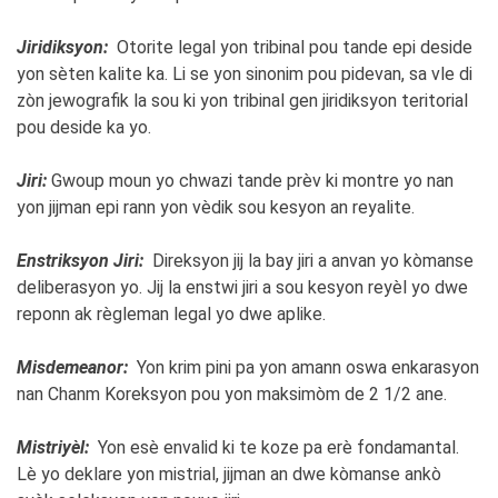
Jiridiksyon:
Otorite legal yon tribinal pou tande epi deside
yon sèten kalite ka. Li se yon sinonim pou pidevan, sa vle di
zòn jewografik la sou ki yon tribinal gen jiridiksyon teritorial
pou deside ka yo.
Jiri:
Gwoup moun yo chwazi tande prèv ki montre yo nan
yon jijman epi rann yon vèdik sou kesyon an reyalite.
Enstriksyon Jiri:
Direksyon jij la bay jiri a anvan yo kòmanse
deliberasyon yo. Jij la enstwi jiri a sou kesyon reyèl yo dwe
reponn ak règleman legal yo dwe aplike.
Misdemeanor:
Yon krim pini pa yon amann oswa enkarasyon
nan Chanm Koreksyon pou yon maksimòm de 2 1/2 ane.
Mistriyèl:
Yon esè envalid ki te koze pa erè fondamantal.
Lè yo deklare yon mistrial, jijman an dwe kòmanse ankò