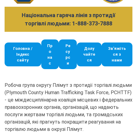
Національна гаряча лінія з протидії
торгівлі людьми: 1-888-373-7888
Пр
Ре
Головна /
Долу
Зв'яжіть
о
су
Індекс
чайте
ся з
на
рс
сайту
ся
нами
с
и
Робоча група округу Плімут з протидії торгівлі людьми
(Plymouth County Human Trafficking Task Force, PCHTTF)
- це міждисциплінарна коаліція місцевих і федеральних
правоохоронних органів, організацій, що надають
послуги жертвам торгівлі людьми, та громадських
організацій, які прагнуть покращити реагування на
торгівлю людьми в окрузі Плімут.