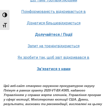
Що таке торгівля людьми
Поінформованість відкривається в
TOGGLE HIGH CONTRAST
Дізнатися більшевідкриється
TOGGLE FONT SIZE
Долучайтеся / Події
Запит на тренінгвідкриється
Як зробити так, щоб звіт відкривався в
Зв'язатися з нами
Цей веб-сайт створено окружною прокуратурою округу
Плімут в рамках гранту 2020-VT-BX-K005, наданого
Управлінням у справах жертв злочинів, Управління програм
у сфері юстиції, Міністерство юстиції США. Думки,
результати, висновки та рекомендації, висловлені на цьому