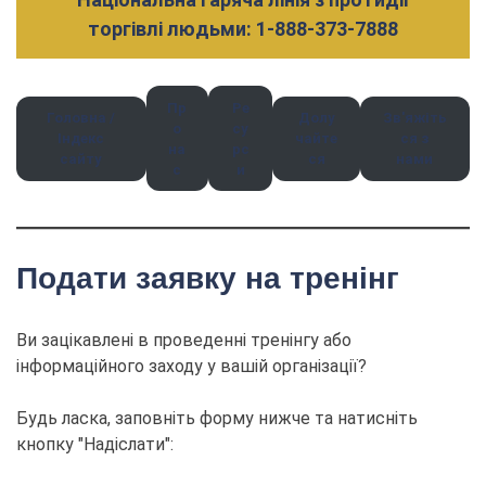
торгівлі людьми: 1-888-373-7888
Пр
Ре
Головна /
Долу
Зв'яжіть
о
су
Індекс
чайте
ся з
на
рс
сайту
ся
нами
с
и
Подати заявку на тренінг
Ви зацікавлені в проведенні тренінгу або
інформаційного заходу у вашій організації?
Будь ласка, заповніть форму нижче та натисніть
кнопку "Надіслати":