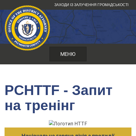
Перейти
ЗАХОДИ ІЗ ЗАЛУЧЕННЯ ГРОМАДСЬКОСТІ
до
змісту
МЕНЮ
PCHTTF - Запит
на тренінг
Національна гаряча лінія з протидії