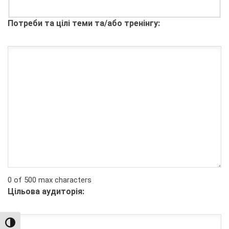
Потреби та цілі теми та/або тренінгу:
0 of 500 max characters
Цільова аудиторія:
TOGGLE HIGH CONTRAST