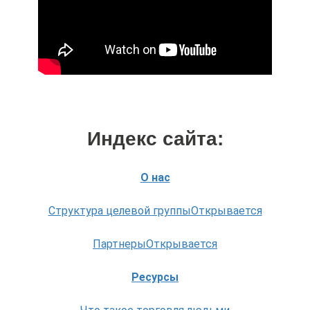
Индекс сайта:
О нас
Структура целевой группыОткрывается
ПартнерыОткрывается
Ресурсы