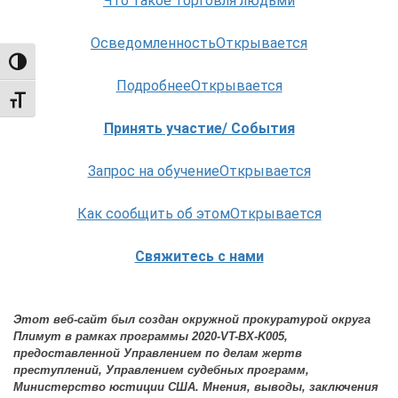
Что такое торговля людьми
ОсведомленностьОткрывается
TOGGLE HIGH CONTRAST
ПодробнееОткрывается
TOGGLE FONT SIZE
Принять участие/ События
Запрос на обучениеОткрывается
Как сообщить об этомОткрывается
Свяжитесь с нами
Этот веб-сайт был создан окружной прокуратурой округа
Плимут в рамках программы 2020-VT-BX-K005,
предоставленной Управлением по делам жертв
преступлений, Управлением судебных программ,
Министерство юстиции США. Мнения, выводы, заключения