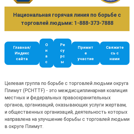
Национальная горячая линия по борьбе с
торговлей людьми: 1-888-373-7888
О
Ре
Главная/
Примит
Свяжите
н
су
Индекс
е
сь с
а
рс
сайта
участие
нами
с
ы
Целевая группа по борьбе с торговлей людьми округа
Плимут (PCHTTF) - это междисциплинарная коалиция
местных и федеральных правоохранительных
органов, организаций, оказывающих услуги жертвам,
и общественных организаций, деятельность которых
направлена на улучшение борьбы с торговлей людьми
в округе Плимут.