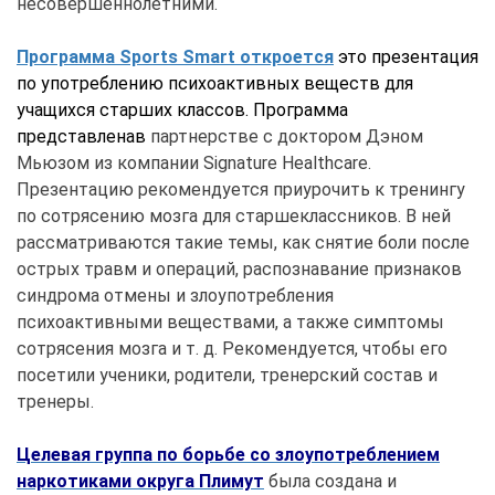
несовершеннолетними.
Программа Sports Smart откроется
это презентация
по употреблению психоактивных веществ для
учащихся старших классов. Программа
представлена
в
партнерстве с доктором Дэном
Мьюзом из компании Signature Healthcare.
Презентацию рекомендуется приурочить к тренингу
по сотрясению мозга для старшеклассников. В ней
рассматриваются такие темы, как снятие боли после
острых травм и операций, распознавание признаков
синдрома отмены и злоупотребления
психоактивными веществами, а также симптомы
сотрясения мозга и т. д. Рекомендуется, чтобы его
посетили ученики, родители, тренерский состав и
тренеры.
Целевая группа по борьбе со злоупотреблением
наркотиками округа Плимут
была создана и