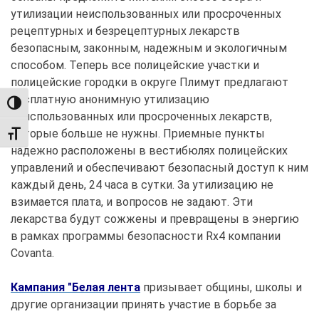
утилизации неиспользованных или просроченных
рецептурных и безрецептурных лекарств
безопасным, законным, надежным и экологичным
способом. Теперь все полицейские участки и
полицейские городки в округе Плимут предлагают
бесплатную анонимную утилизацию
TOGGLE HIGH CONTRAST
неиспользованных или просроченных лекарств,
которые больше не нужны. Приемные пункты
TOGGLE FONT SIZE
надежно расположены в вестибюлях полицейских
управлений и обеспечивают безопасный доступ к ним
каждый день, 24 часа в сутки. За утилизацию не
взимается плата, и вопросов не задают. Эти
лекарства будут сожжены и превращены в энергию
в рамках программы безопасности Rx4 компании
Covanta.
Кампания "Белая лента
призывает общины, школы и
другие организации принять участие в борьбе за