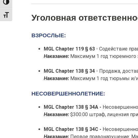
TOGGLE HIGH CONTRAST
Уголовная ответственно
TOGGLE FONT SIZE
ВЗРОСЛЫЕ:
MGL Chapter 119 § 63
- Содействие пр
Наказание:
Максимум 1 год тюремного з
MGL Chapter 138 § 34
- Продажа, достав
Наказание:
Максимум 1 год тюрьмы и/ил
НЕСОВЕРШЕННОЛЕТНИЕ:
MGL Chapter 138 § 34A -
Несовершенноле
Наказание:
$300.00 штраф, лицензия при
MGL Chapter 138 § 34C -
Несовершеннол
Наказание:
Первое правонарушение: М