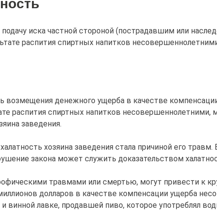
нность
 подачу иска частной стороной (пострадавшим или насл
льтате распития спиртных напитков несовершеннолетними
 возмещения денежного ущерба в качестве компенсации 
тате распития спиртных напитков несовершеннолетними,
зяина заведения.
алатность хозяина заведения стала причиной его травм. 
арушение закона может служить доказательством халатно
трофическими травмами или смертью, могут привести к 
 миллионов долларов в качестве компенсации ущерба не
и винной лавке, продавшей пиво, которое употреблял вод