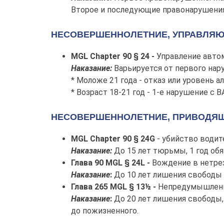
Второе и последующие правонарушения
НЕСОВЕРШЕННОЛЕТНИЕ, УПРАВЛЯЮЩ
MGL Chapter 90 § 24 -
Управление автом
Наказание:
Варьируется от первого нар
* Моложе 21 года - отказ или уровень а
* Возраст 18-21 год - 1-е нарушение с
НЕСОВЕРШЕННОЛЕТНИЕ, ПРИВОДЯЩИ
MGL Chapter 90 § 24G
- убийство водит
Наказание:
До 15 лет тюрьмы, 1 год об
Глава 90 MGL § 24L -
Вождение в нетре
Наказание
:
До 10 лет лишения свободы и
Глава 265 MGL § 13½ -
Непредумышленн
Наказание
:
До 20 лет лишения свободы, 
до пожизненного.