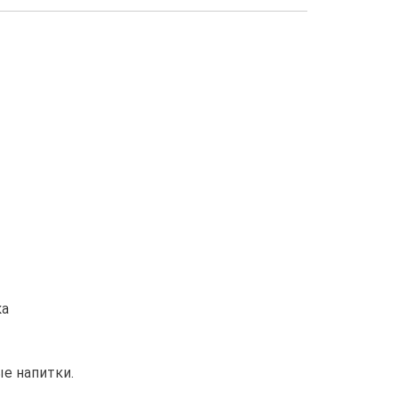
ка
е напитки.