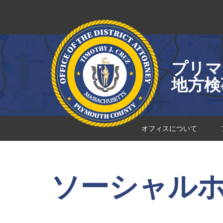
コ
ン
テ
ン
ツ
プリマ
へ
ス
地方検
キ
ッ
プ
オフィスについて
ソーシャル