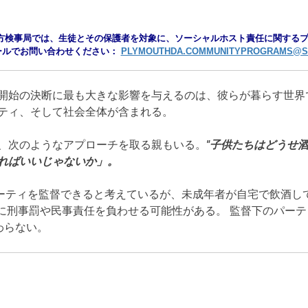
方検事局では、生徒とその保護者を対象に、ソーシャルホスト責任に関するプ
ールでお問い合わせください：
PLYMOUTHDA.COMMUNITYPROGRAMS@ST
開始の決断に最も大きな影響を与えるのは、彼らが暮らす世界
ティ、そして社会全体が含まれる。
、次のようなアプローチを取る親もいる。
"
子供たちはどうせ
ればいいじゃないか」。
パーティを監督できると考えているが、未成年者が自宅で飲酒し
に刑事罰や民事責任を負わせる可能性がある。 監督下のパーテ
わらない。