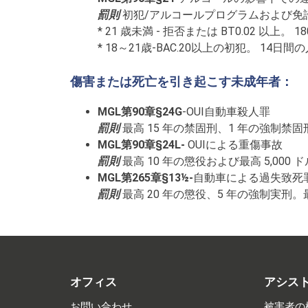
罰則
初犯/アルコールプログラムおよび免
* 21 歳未満 - 拒否または BT0.02 以上。
* 18～21歳-BAC.20以上の初犯。 14
傷害または死亡を引き起こす未成年者：
MGL第90章§24G
-OUI自動車殺人罪
罰則
最高 15 年の禁固刑、1 年の強制禁固
MGL第90章§24L-
OUIによる重傷事故
罰則
最高 10 年の懲役および最高 5,000
MGL第265章§13½-
自動車による過失致死
罰則
最高 20 年の懲役、5 年の強制実刑。最
オフィス
アシス
お問い合わせ
被害者の