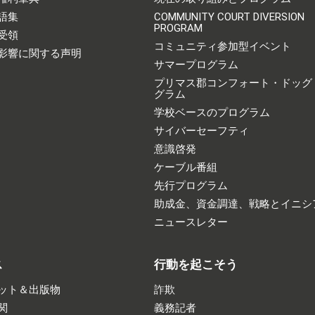
語集
COMMUNITY COURT DIVERSION
PROGRAM
受領
コミュニティ参加型イベント
影響に関する声明
サマープログラム
プリマス郡コンフォート・ドッグ
グラム
学校ベースのプログラム
サイバーセーフティ
意識啓発
ケーブル番組
先行プログラム
助成金、資金調達、戦略とイニシ
ニュースレター
ス
行動を起こそう
ット＆出版物
詐欺
関
義務記者