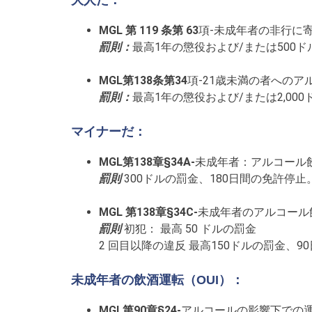
大人だ：
MGL 第 119 条第 63
項-未成年者の非行に
罰則：
最高1年の懲役および/または500
MGL第138条第34
項-21歳未満の者への
罰則：
最高1年の懲役および/または2,00
マイナーだ：
MGL第138章§34A-
未成年者：アルコール
罰則
300ドルの罰金、180日間の免許停止
MGL 第138章§34C-
未成年者のアルコール
罰則
初犯： 最高 50 ドルの罰金
2 回目以降の違反 最高150ドルの罰金、9
未成年者の飲酒運転（OUI）：
MGL第90章§24-
アルコールの影響下での運転