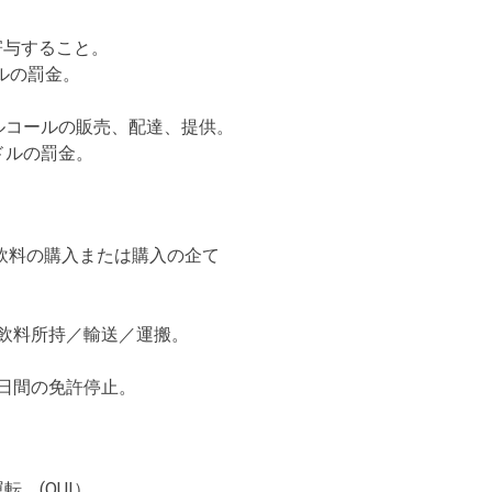
寄与すること。
ドルの罰金。
アルコールの販売、配達、提供。
0ドルの罰金。
飲料の購入または購入の企て
。
飲料所持／輸送／運搬。
0日間の免許停止。
。(OUI）