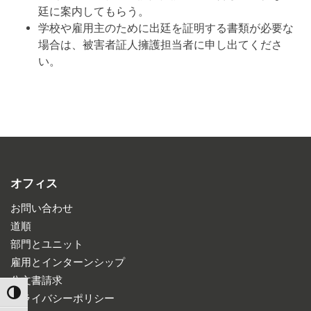
廷に案内してもらう。
学校や雇用主のために出廷を証明する書類が必要な
場合は、被害者証人擁護担当者に申し出てくださ
い。
オフィス
お問い合わせ
道順
部門とユニット
雇用とインターンシップ
公文書請求
TOGGLE HIGH CONTRAST
プライバシーポリシー