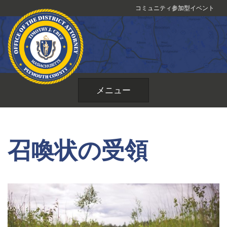
コ
コミュニティ参加型イベント
ン
テ
ン
ツ
へ
ス
メニュー
キ
ッ
プ
召喚状の受領