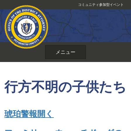
コ
コミュニティ参加型イベント
ン
テ
ン
ツ
へ
ス
メニュー
キ
ッ
プ
行方不明の子供たち
琥珀警報
開く