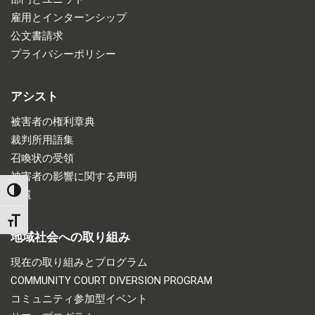
雇用とインターンシップ
公文書請求
プライバシーポリシー
アシスト
被害者の権利章典
裁判所用語集
召喚状の受領
被害者の影響に関する声明
TOGGLE HIGH CONTRAST
返還
TOGGLE FONT SIZE
地域社会への取り組み
現在の取り組みとプログラム
COMMUNITY COURT DIVERSION PROGRAM
コミュニティ参加型イベント