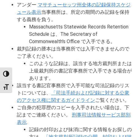
アンダー
マサチューセッツ州全体の記録保持スケジ
ュール
表示
当事務所は、所定の期間のみ記録を保持
する義務を負う。
Massachusetts Statewide Records Retention
Schedule は、The Secretary of
Commonwealth's Office で入手できる。
裁判記録の謄本は当事務所では入手できませんので
ご了承ください。
このような記録は、該当する地方裁判所または
上級裁判所の書記官事務所で入手できる場合が
TOGGLE HIGH CONTRAST
あります。
該当する書記官事務所で入手可能な司法記録のリス
TOGGLE FONT SIZE
トについては、
「司法手続および記録に対する公衆
のアクセス権に関するガイドライン
ご覧ください。
ご自身の犯罪歴のコピーを入手されたい場合は、下
記までご連絡ください。
刑事司法情報サービス部別
表示
.
記録の封印および抹消に関する情報をお探しの
方は、
「地方裁判所記録の公開、封印および抹