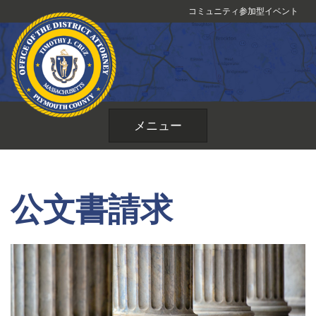
コ
コミュニティ参加型イベント
ン
テ
ン
ツ
へ
ス
メニュー
キ
ッ
プ
公文書請求