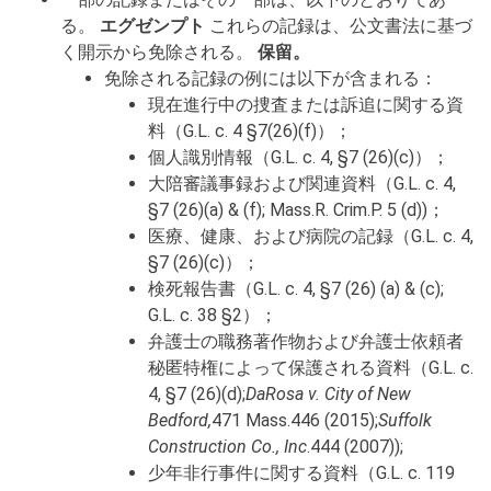
る。
エグゼンプト
これらの記録は、公文書法に基づ
く開示から免除される。
保留。
免除される記録の例には以下が含まれる：
現在進行中の捜査または訴追に関する資
料（G.L. c. 4 §7(26)(f)）；
個人識別情報（G.L. c. 4, §7 (26)(c)）；
大陪審議事録および関連資料（G.L. c. 4,
§7 (26)(a) & (f); Mass.R. Crim.P. 5 (d))；
医療、健康、および病院の記録（G.L. c. 4,
§7 (26)(c)）；
検死報告書（G.L. c. 4, §7 (26) (a) & (c);
G.L. c. 38 §2）；
弁護士の職務著作物および弁護士依頼者
秘匿特権によって保護される資料（G.L. c.
4, §7 (26)(d);
DaRosa v. City of New
Bedford,
471 Mass.446 (2015);
Suffolk
Construction Co., Inc
.444 (2007));
少年非行事件に関する資料（G.L. c. 119