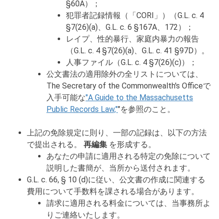
§60A）；
犯罪者記録情報（「CORI」）（G.L. c. 4
§7(26)(a)、G.L. c. 6 §167A、172）；
レイプ、性的暴行、家庭内暴力の報告
（G.L. c. 4 §7(26)(a)、G.L. c. 41 §97D）。
人事ファイル（G.L. c. 4 §7(26)(c)）；
公文書法の適用除外の全リストについては、
The Secretary of the Commonwealth's Officeで
入手可能な
"A Guide to the Massachusetts
Public Records Law,"
"を参照のこと。
上記の免除規定に則り、一部の記録は、以下の方法
で提出される。
再編集
を形成する。
あなたの申請に適用される特定の免除について
説明した書簡が、当所から送付されます。
G.L. c. 66, § 10 (d)に従い、公文書の作成に関連する
費用について手数料を課される場合があります。
請求に適用される料金については、当事務所よ
りご連絡いたします。