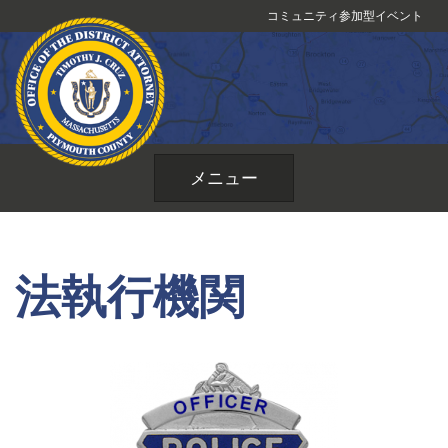
コ
コミュニティ参加型イベント
ン
テ
ン
ツ
へ
ス
メニュー
キ
ッ
プ
法執行機関