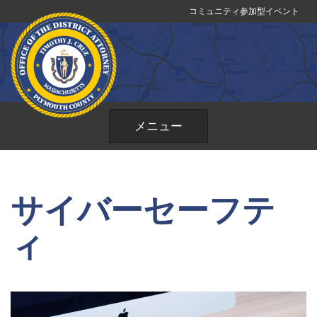
コ
コミュニティ参加型イベント
ン
テ
ン
ツ
へ
ス
メニュー
キ
ッ
プ
サイバーセーフテ
ィ