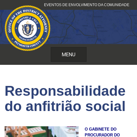
Pular
EVENTOS DE ENVOLVIMENTO DA COMUNIDADE
para
o
conteúdo
MENU
Responsabilidade
do anfitrião social
O GABINETE DO
PROCURADOR DO