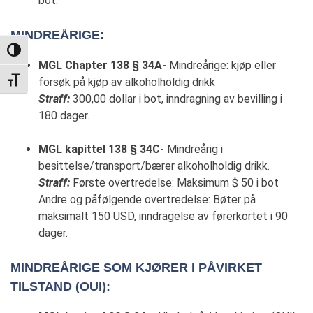
bot.
MINDREÅRIGE:
TOGGLE HIGH CONTRAST
MGL Chapter 138 § 34A-
Mindreårige: kjøp eller
forsøk på kjøp av alkoholholdig drikk
TOGGLE FONT SIZE
Straff:
300,00 dollar i bot, inndragning av bevilling i
180 dager.
MGL kapittel 138 § 34C-
Mindreårig i
besittelse/transport/bærer alkoholholdig drikk.
Straff:
Første overtredelse: Maksimum $ 50 i bot
Andre og påfølgende overtredelse: Bøter på
maksimalt 150 USD, inndragelse av førerkortet i 90
dager.
MINDREÅRIGE SOM KJØRER I PÅVIRKET
TILSTAND (OUI):