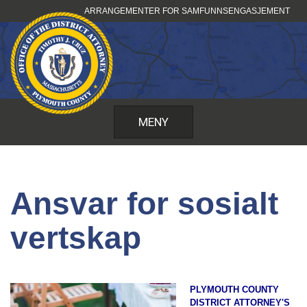
Hopp
ARRANGEMENTER FOR SAMFUNNSENGASJEMENT
til
innhold
MENY
Ansvar for sosialt
vertskap
PLYMOUTH COUNTY
DISTRICT ATTORNEY'S