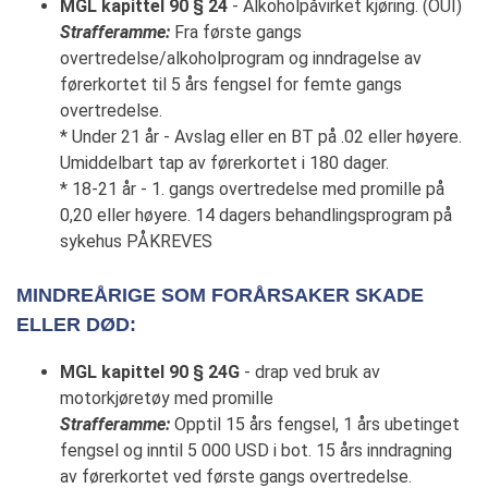
MGL kapittel 90 § 24
- Alkoholpåvirket kjøring. (OUI)
Strafferamme:
Fra første gangs
overtredelse/alkoholprogram og inndragelse av
førerkortet til 5 års fengsel for femte gangs
overtredelse.
* Under 21 år - Avslag eller en BT på .02 eller høyere.
Umiddelbart tap av førerkortet i 180 dager.
* 18-21 år - 1. gangs overtredelse med promille på
0,20 eller høyere. 14 dagers behandlingsprogram på
sykehus PÅKREVES
MINDREÅRIGE SOM FORÅRSAKER SKADE
ELLER DØD:
MGL kapittel 90 § 24G
- drap ved bruk av
motorkjøretøy med promille
Strafferamme:
Opptil 15 års fengsel, 1 års ubetinget
fengsel og inntil 5 000 USD i bot. 15 års inndragning
av førerkortet ved første gangs overtredelse.