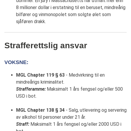
dommer. En jury i Massachusetts har utmålt mer enn
8 millioner dollar i erstatning til en beruset, mindreårig
bilfører og vinmonopolet som solgte ølet som
sjåføren drakk.
Strafferettslig ansvar
VOKSNE:
MGL Chapter 119 § 63
- Medvirkning til en
mindreårigs kriminalitet.
Strafferamme:
Maksimalt 1 års fengsel og/eller 500
USD i bot.
MGL Chapter 138 § 34
- Salg, utlevering og servering
av alkohol til personer under 21 år.
Straff:
Maksimalt 1 års fengsel og/eller 2000 USD i