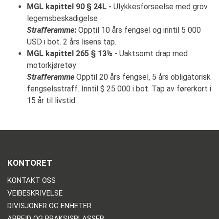
MGL kapittel 90 § 24L -
Ulykkesforseelse med grov
legemsbeskadigelse
Strafferamme
:
Opptil 10 års fengsel og inntil 5 000
USD i bot. 2 års lisens tap.
MGL kapittel 265 § 13½ -
Uaktsomt drap med
motorkjøretøy
Strafferamme
Opptil 20 års fengsel, 5 års obligatorisk
fengselsstraff. Inntil $ 25 000 i bot. Tap av førerkort i
15 år til livstid.
KONTORET
KONTAKT OSS
VEIBESKRIVELSE
DIVISJONER OG ENHETER
ARBEID OG PRAKSISPLASSER