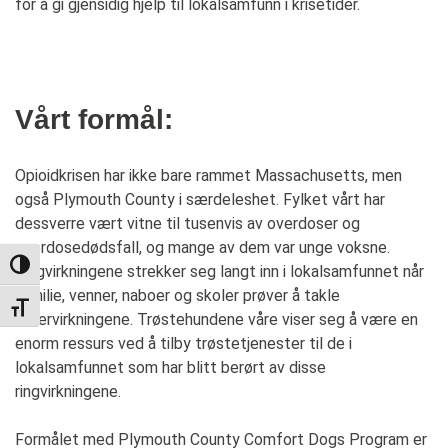
for å gi gjensidig hjelp til lokalsamfunn i krisetider.
Vårt formål:
Opioidkrisen har ikke bare rammet Massachusetts, men
også Plymouth County i særdeleshet. Fylket vårt har
dessverre vært vitne til tusenvis av overdoser og
overdosedødsfall, og mange av dem var unge voksne.
TOGGLE HIGH CONTRAST
Ringvirkningene strekker seg langt inn i lokalsamfunnet når
familie, venner, naboer og skoler prøver å takle
TOGGLE FONT SIZE
ettervirkningene. Trøstehundene våre viser seg å være en
enorm ressurs ved å tilby trøstetjenester til de i
lokalsamfunnet som har blitt berørt av disse
ringvirkningene.
Formålet med Plymouth County Comfort Dogs Program er