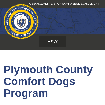
Hopp
ARRANGEMENTER FOR SAMFUNNSENGASJEMENT
til
innhold
MENY
Plymouth County
Comfort Dogs
Program