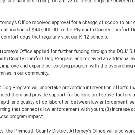
 dogs and handlers in our program. 23 of these dogs are cover
ttorney’s Office received approval for a change of scope to o
e reallocation of $447,000.00 to the Plymouth County Comfort D
comfort dogs that regularly visit our K-12 schools.
torney’s Office applied for further funding through the DOJ/ B
 County Comfort Dog Program, and received an additional award 
 improve and expand our existing program with the overarching go
ilies in our community.
 Dog Program will undertake prevention intervention efforts th
ced them and provide support for building protective factors a
 depth and quality of collaboration between law enforcement, se
ming that connects law enforcement with youth; (3) increase a
ssess program impact.
 the Plymouth County District Attorney’s Office will also work