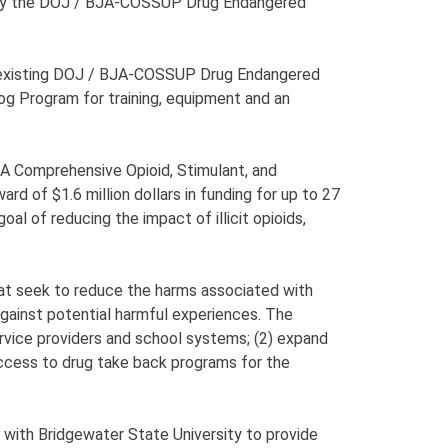
ed by the DOJ / BJA-COSSUP Drug Endangered
ur existing DOJ / BJA-COSSUP Drug Endangered
og Program for training, equipment and an
JA Comprehensive Opioid, Stimulant, and
of $1.6 million dollars in funding for up to 27
al of reducing the impact of illicit opioids,
at seek to reduce the harms associated with
gainst potential harmful experiences. The
rvice providers and school systems; (2) expand
ccess to drug take back programs for the
 with Bridgewater State University to provide