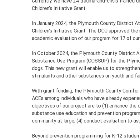
Currently, we have 24 trauma-and-crisis trained
Children’s Initiative Grant.
In January 2024, the Plymouth County District A
Children’s Initiative Grant. The DOJ approved th
academic evaluation of our program for 17 of our 
In October 2024, the Plymouth County District At
Substance Use Program (COSSUP) for the Plymouth
dogs. This new grant will enable us to strengthen,
stimulants and other substances on youth and fam
With grant funding, the Plymouth County Comfort
ACEs among individuals who have already experien
objectives of our project are to (1) enhance the
substance use education and prevention program
community at large; (4) conduct evaluation to a
Beyond prevention programming for K-12 students,