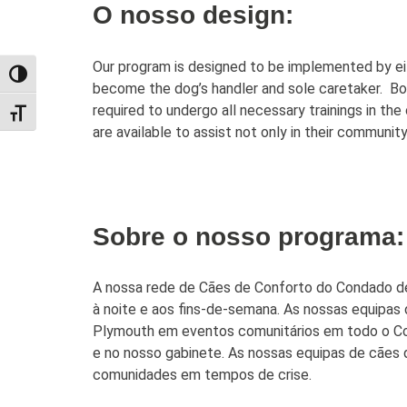
O nosso design:
Our program is designed to be implemented by ei
TOGGLE HIGH CONTRAST
become the dog’s handler and sole caretaker. 
required to undergo all necessary trainings in t
TOGGLE FONT SIZE
are available to assist not only in their communi
Sobre o nosso programa:
A nossa rede de Cães de Conforto do Condado de
à noite e aos fins-de-semana. As nossas equipas
Plymouth em eventos comunitários em todo o Con
e no nosso gabinete. As nossas equipas de cães 
comunidades em tempos de crise.