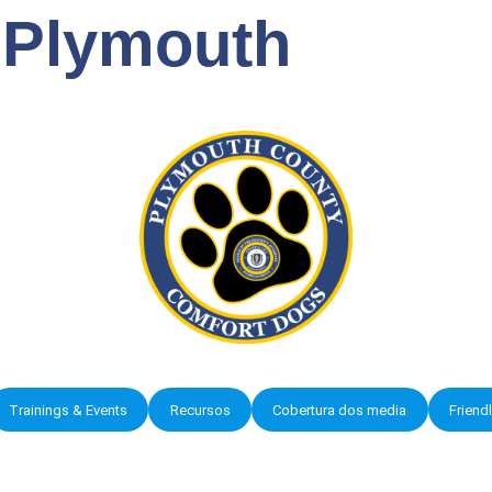
 Plymouth
Trainings & Events
Recursos
Cobertura dos media
Friend