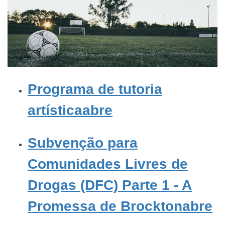
Programa de tutoria
artísticaabre
Subvenção para
Comunidades Livres de
Drogas (DFC) Parte 1 - A
Promessa de Brocktonabre