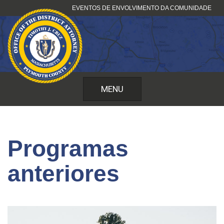
Saltar
EVENTOS DE ENVOLVIMENTO DA COMUNIDADE
para
o
conteúdo
MENU
Programas
anteriores