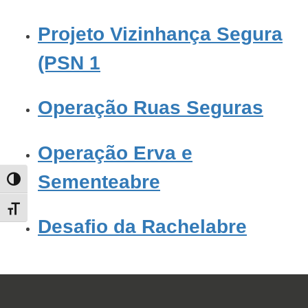
Projeto Vizinhança Segura
(PSN 1
Operação Ruas Seguras
Operação Erva e
Sementeabre
TOGGLE HIGH CONTRAST
TOGGLE FONT SIZE
Desafio da Rachelabre