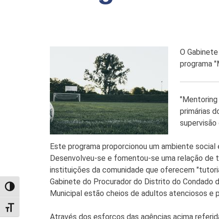
O Gabinete
programa "
"Mentoring
primárias 
supervisão 
Este programa proporcionou um ambiente social e
Desenvolveu-se e fomentou-se uma relação de tu
instituições da comunidade que oferecem "tutoria 
Gabinete do Procurador do Distrito do Condado d
TOGGLE HIGH CONTRAST
Municipal estão cheios de adultos atenciosos e 
TOGGLE FONT SIZE
Através dos esforços das agências acima referid