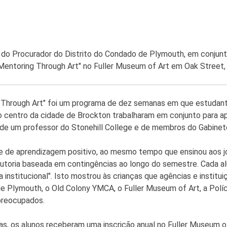
 do Procurador do Distrito do Condado de Plymouth, em conjunt
Mentoring Through Art" no Fuller Museum of Art em Oak Street,
 Through Art" foi um programa de dez semanas em que estudante
do centro da cidade de Brockton trabalharam em conjunto para a
de um professor do Stonehill College e de membros do Gabinete
 de aprendizagem positivo, ao mesmo tempo que ensinou aos jov
toria baseada em contingências ao longo do semestre. Cada al
institucional". Isto mostrou às crianças que agências e institu
e Plymouth, o Old Colony YMCA, o Fuller Museum of Art, a Políci
preocupados.
as, os alunos receberam uma inscrição anual no Fuller Museum 