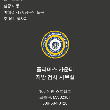
실종 아동
미해결 사건/공공의 도움
주 경찰 형사과
플리머스 카운티
지방 검사 사무실
166 메인 스트리트
브록턴, MA 02301
508-584-8120