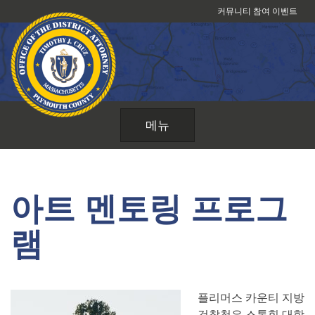
콘
커뮤니티 참여 이벤트
텐
츠
로
건
너
뛰
메뉴
기
아트 멘토링 프로그
램
플리머스 카운티 지방
검찰청은 스톤힐 대학