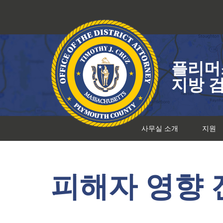
콘
텐
츠
로
건
플리머
너
뛰
지방 
기
사무실 소개
지원
피해자 영향