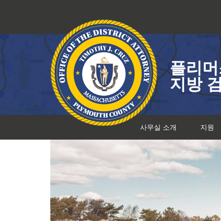
콘
텐
츠
로
건
플리머
너
뛰
지방 
기
사무실 소개
지원