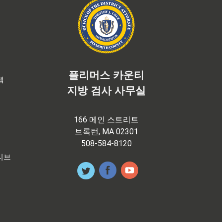
플리머스 카운티
램
지방 검사 사무실
166 메인 스트리트
브록턴, MA 02301
508-584-8120
티브