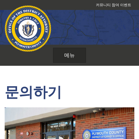
콘
커뮤니티 참여 이벤트
텐
츠
로
건
너
뛰
메뉴
기
문의하기