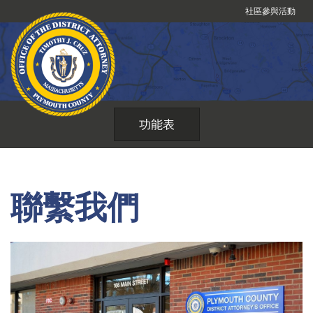
跳
社區參與活動
到
內
容
功能表
聯繫我們