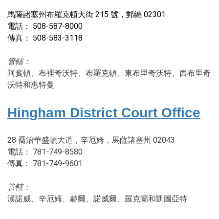
馬薩諸塞州布羅克頓大街 215 號，郵編 02301
電話： 508-587-8000
傳真： 508-583-3118
管轄：
阿賓頓、布裡奇沃特、布羅克頓、東布里奇沃特、西布里奇
沃特和惠特曼
Hingham District Court Office
28 喬治華盛頓大道，辛厄姆，馬薩諸塞州 02043
電話： 781-749-8580
傳真： 781-749-9601
管轄：
漢諾威、辛厄姆、赫爾、諾威爾、羅克蘭和凱圖亞特