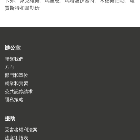
卡弗、萊克維爾、馬里恩、馬塔波伊塞特、米德爾伯勒、羅
賈斯特和韋勒姆
辦公室
聯繫我們
方向
部門和單位
就業和實習
公共記錄請求
隱私策略
援助
受害者權利法案
法庭術語表