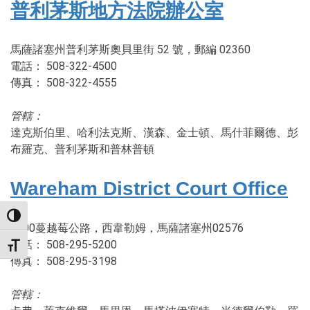
普利茅斯地方法院辦公室
馬薩諸塞州普利茅斯奧貝里街 52 號，郵編 02360
電話： 508-322-4500
傳真： 508-322-4555
管轄：
達克斯伯里、哈利法克斯、漢森、金士頓、馬什菲爾德、彭
布羅克、普利茅斯和普林普頓
Wareham District Court Office
TOGGLE HIGH CONTRAST
2200蔓越莓公路，西韋勒姆，馬薩諸塞州02576
電話： 508-295-5200
TOGGLE FONT SIZE
傳真： 508-295-3198
管轄：