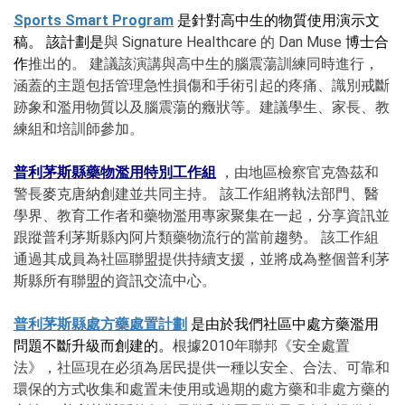
Sports Smart Program
是針對高中生的物質使用演示文
稿。 該計劃是
與 Signature Healthcare 的 Dan Muse
博士合
作
推出的。 建議該演講與高中生的腦震蕩訓練同時進行，
涵蓋的主題包括管理急性損傷和手術引起的疼痛、識別戒斷
跡象和濫用物質以及腦震蕩的癥狀等。建議學生、家長、教
練組和培訓師參加。
普利茅斯縣藥物濫用特別工作組
，由地區檢察官克魯茲和
警長麥克唐納創建並共同主持。 該工作組將執法部門、醫
學界、教育工作者和藥物濫用專家聚集在一起，分享資訊並
跟蹤普利茅斯縣內阿片類藥物流行的當前趨勢。 該工作組
通過其成員為社區聯盟提供持續支援，並將成為整個普利茅
斯縣所有聯盟的資訊交流中心。
普利茅斯縣處方藥處置計劃
是由於我們社區中處方藥濫用
問題不斷升級而創建的。
根據2010年聯邦《安全處置
法》，社區現在必須為居民提供一種以安全、合法、可靠和
環保的方式收集和處置未使用或過期的處方藥和非處方藥的