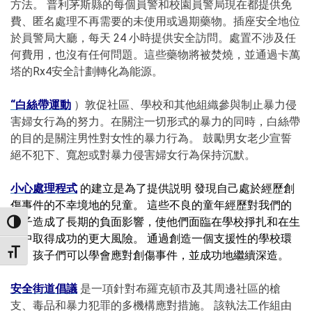
方法。 普利茅斯縣的每個員警和校園員警局現在都提供免
費、匿名處理不再需要的未使用或過期藥物。插座安全地位
於員警局大廳，每天 24 小時提供安全訪問。處置不涉及任
何費用，也沒有任何問題。這些藥物將被焚燒，並通過卡萬
塔的Rx4安全計劃轉化為能源。
“白絲帶運動
）敦促社區、學校和其他組織參與制止暴力侵
害婦女行為的努力。在關注一切形式的暴力的同時，白絲帶
的目的是關注男性對女性的暴力行為。 鼓勵男女老少宣誓
絕不犯下、寬恕或對暴力侵害婦女行為保持沉默。
小心處理程式
的建立是為了提供説明
發現自己處於經歷創
傷事件的不幸境地的兒童。 這些不良的童年經歷對我們的
孩子造成了長期的負面影響，使他們面臨在學校掙扎和在生
TOGGLE HIGH CONTRAST
活中取得成功的更大風險。 通過創造一個支援性的學校環
TOGGLE FONT SIZE
境，孩子們可以學會應對創傷事件，並成功地繼續深造。
安全街道倡議
是一項針對布羅克頓市及其周邊社區的槍
支、毒品和暴力犯罪的多機構應對措施。 該執法工作組由