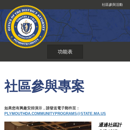
跳
社區參與活動
到
內
容
功能表
社區參與專案
如果您有興趣安排演示，請發送電子郵件至：
PLYMOUTHDA.COMMUNITYPROGRAMS@STATE.MA.US
通過社區計