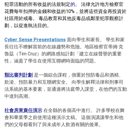
犯罪活動的所有收益的法規
制定
的。
法律允許地方檢察官
花費每年扣押的金錢和收益的10%，並將這些資金再投資於
社區用於戒毒。 毒品教育和其他反毒品或鄰里犯罪觀察計
劃，以促進執法目的。
Cyber Sense Presentations
面向學生和家長。 學生和家
長往往不瞭解當前的在線趨勢和危險。地區檢察官蒂姆·克
魯茲（Tim Cruz）的網路感知計劃「建立在線聲譽的重要
性」涵蓋了學生在使用互聯網時面臨的問題。
類比審判計劃
是一個綜合課程，側重於預防毒品和酒精、
欺淩、預防暴力和互聯網安全。 向學生解釋法律和刑事司
法系統的基本要素，並通過將法庭帶入課堂，在他們的互動
中達到高潮。
社會房東責任演示
在全縣的各個高中進行。 許多學校在舞
會和畢業季之前使用這種演示文稿。 這個演講讓學生和他
們的父母都看到了與未成年人飲酒有關的後果。