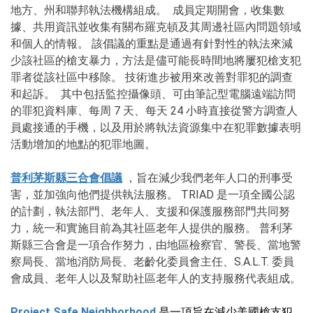
地方、州和聯邦執法機構組成。 成員定期開會，收集數
據、共用資訊並收集有關布羅克頓及其周邊社區內問題領域
和個人的情報。 該倡議的重點是通過有針對性的執法來減
少該社區的槍支暴力，方法是儘可能長時間地將屢犯槍支犯
罪者從該社區中移除。 技術進步被用來改善對罪犯的調查
和起訴。 其中包括監控攝像頭、可由筆記型電腦遠端訪問
的罪犯資料庫、每周 7 天、每天 24 小時直接從警方調查人
員處接通的手機，以及用於將執法資源集中在犯罪數據表明
活動增加的地點的犯罪地圖。
普利茅斯縣三合會倡議
，旨在減少我們老年人口的刑事受
害，並加強向他們提供執法服務。 TRIAD 是一項全國公認
的計劃，執法部門、老年人、支援和保護服務部門共同努
力，統一和實施目前為其社區老年人提供的服務。 普利茅
斯縣三合會是一項合作努力，由地區檢察官、警長、當地警
察局長、當地消防局長、老齡化委員會主任、S.A.L.T. 委員
會成員、老年人以及幫助社區老年人的支持服務代表組成。
Project Safe Neighborhood
是一項旨在減少美國槍支犯