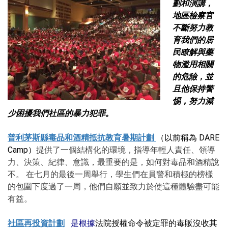
劃和演講，
地區檢察官
不斷努力教
育我們的居
民瞭解與藥
物濫用相關
的危險，並
且他保持警
惕，努力減
少困擾我們社區的暴力犯罪。
普利茅斯縣毒品和酒精抵抗教育暑期計劃
（以前稱為 DARE
Camp）
提供了一個結構化的環境，指導年輕人責任、領導
力、決策、紀律、意識，最重要的是，如何對毒品和酒精說
不。 在七月的最後一周舉行，學生們在員警和積極的榜樣
的包圍下度過了一周，他們自願並致力於使這種體驗盡可能
有益。
社區再投資計劃
是根據
法院授權命令被定罪的毒販沒收其