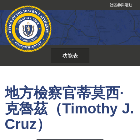
跳
社區參與活動
到
內
容
功能表
地方檢察官蒂莫西·
克魯茲（Timothy J.
Cruz）