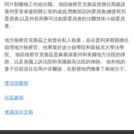
阿片類藥物工作組任職。 地區檢察官克魯茲曾擔任馬薩諸
塞州受害者援助辦公室的成員;懲教部諮詢委員會;總督死刑
委員會;以及州長刑事司法創新委員會的法醫技術小組委員
會。
地方檢察官克魯茲之前曾在私人執業，並在普利茅斯縣擔任
助理地方檢察官。他畢業於波士頓學院和薩福克大學法學
院。 地區檢察官克魯茲是麻塞諸塞州和美國地方法院的律
師，以及美國上訴法院和美國最高法院的律師。 他和他的
妻子目前居住在馬什菲爾德，在那裡他們撫養了兩個兒子。
獎項與榮譽
社區參與
會議演示文稿