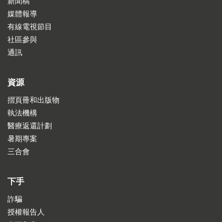
新聞稿
媒體報導
有線電視節目
社區參與
通訊
資源
摺頁冊和出版物
執法機構
醫療返還計劃
暑期專案
三合會
下手
詐騙
授權報告人