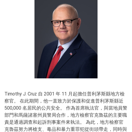
Timothy J. Cruz 自 2001 年 11 月起擔任普利茅斯縣地方檢
察官。 在此期間，他一直致力於保護和促進普利茅斯縣近
500,000 名居民的公共安全。 作為首席執法官，與當地員警
部門和馬薩諸塞州員警局合作，地方檢察官克魯茲的主要職
責是通過調查和起訴刑事案件來執法。 為此，地方檢察官
克魯茲努力將槍支、毒品和暴力重罪犯從街頭帶走，同時與