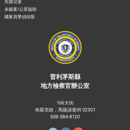
失蹤兒童
未破案/公眾協助
國家員警偵緝股
普利茅斯縣
地方檢察官辦公室
166大街
布羅克頓，馬薩諸塞州 02301
508-584-8120