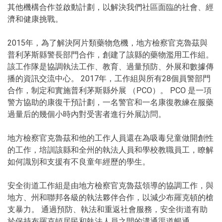
其他機構合作並啟動計劃，以解決我們社區面臨的社會、經
濟和健康挑戰。
2015年，為了解決阿片類藥物危機，地方檢察官克魯茲與
普利茅斯縣警長部門合作，創建了該縣的藥物濫用工作組。
該工作隊是協調執法工作、教育、過量預防、外展和數據傳
播的資訊交流中心。 2017年，工作組與所有28個員警部門
合作，制定和實施普利茅斯縣外展 （PCO）。 PCO 是一項
警方協助的康復干預計劃，一名警官和一名康復教練在服藥
過量后的幾個小時內對受害者進行外展訪問。
地方檢察官克魯茲和他的工作人員還在為吸毒兒童做開創性
的工作，培訓該縣和全州的執法人員和學校教職員工，瞭解
如何識別和支援有不良童年經歷的學生。
安全街道工作組是由地方檢察官克魯茲領導的協調工作，與
地方、州和聯邦各級的執法夥伴合作，以減少布羅克頓的槍
支暴力。 通過預防、執法和重返社會服務，安全街道有助
於保持布羅克頓居民和執法人員之間的溝通渠道暢通。