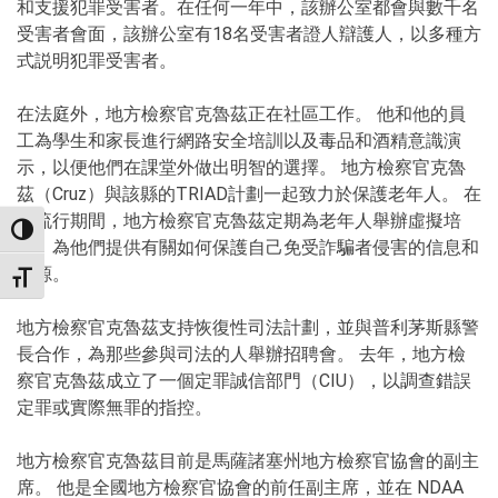
和支援犯罪受害者。在任何一年中，該辦公室都會與數千名
受害者會面，該辦公室有18名受害者證人辯護人，以多種方
式説明犯罪受害者。
在法庭外，地方檢察官克魯茲正在社區工作。 他和他的員
工為學生和家長進行網路安全培訓以及毒品和酒精意識演
示，以便他們在課堂外做出明智的選擇。 地方檢察官克魯
茲（Cruz）與該縣的TRIAD計劃一起致力於保護老年人。 在
大流行期間，地方檢察官克魯茲定期為老年人舉辦虛擬培
TOGGLE HIGH CONTRAST
訓，為他們提供有關如何保護自己免受詐騙者侵害的信息和
資源。
TOGGLE FONT SIZE
地方檢察官克魯茲支持恢復性司法計劃，並與普利茅斯縣警
長合作，為那些參與司法的人舉辦招聘會。 去年，地方檢
察官克魯茲成立了一個定罪誠信部門（CIU），以調查錯誤
定罪或實際無罪的指控。
地方檢察官克魯茲目前是馬薩諸塞州地方檢察官協會的副主
席。 他是全國地方檢察官協會的前任副主席，並在 NDAA