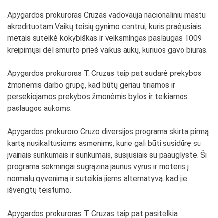
Apygardos prokuroras Cruzas vadovauja nacionaliniu mastu
akredituotam Vaikų teisių gynimo centrui, kuris praėjusiais
metais suteikė kokybiškas ir veiksmingas paslaugas 1009
kreipimųsi dėl smurto prieš vaikus aukų, kuriuos gavo biuras.
Apygardos prokuroras T. Cruzas taip pat sudarė prekybos
žmonėmis darbo grupę, kad būtų geriau tiriamos ir
persekiojamos prekybos žmonėmis bylos ir teikiamos
paslaugos aukoms.
Apygardos prokuroro Cruzo diversijos programa skirta pirmą
kartą nusikaltusiems asmenims, kurie gali būti susidūrę su
įvairiais sunkumais ir sunkumais, susijusiais su paauglyste. Ši
programa sėkmingai sugrąžina jaunus vyrus ir moteris į
normalų gyvenimą ir suteikia jiems alternatyvą, kad jie
išvengtų teistumo.
Apygardos prokuroras T. Cruzas taip pat pasitelkia