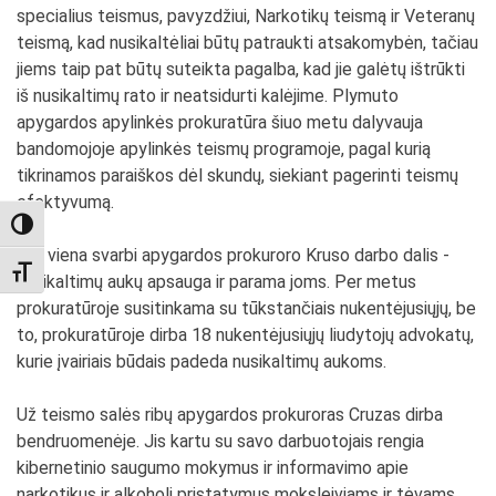
specialius teismus, pavyzdžiui, Narkotikų teismą ir Veteranų
teismą, kad nusikaltėliai būtų patraukti atsakomybėn, tačiau
jiems taip pat būtų suteikta pagalba, kad jie galėtų ištrūkti
iš nusikaltimų rato ir neatsidurti kalėjime. Plymuto
apygardos apylinkės prokuratūra šiuo metu dalyvauja
bandomojoje apylinkės teismų programoje, pagal kurią
tikrinamos paraiškos dėl skundų, siekiant pagerinti teismų
efektyvumą.
TOGGLE HIGH CONTRAST
Dar viena svarbi apygardos prokuroro Kruso darbo dalis -
TOGGLE FONT SIZE
nusikaltimų aukų apsauga ir parama joms. Per metus
prokuratūroje susitinkama su tūkstančiais nukentėjusiųjų, be
to, prokuratūroje dirba 18 nukentėjusiųjų liudytojų advokatų,
kurie įvairiais būdais padeda nusikaltimų aukoms.
Už teismo salės ribų apygardos prokuroras Cruzas dirba
bendruomenėje. Jis kartu su savo darbuotojais rengia
kibernetinio saugumo mokymus ir informavimo apie
narkotikus ir alkoholį pristatymus moksleiviams ir tėvams,