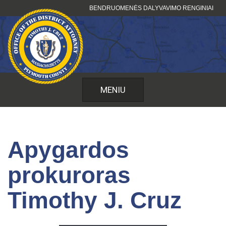
Pereiti
BENDRUOMENĖS DALYVAVIMO RENGINIAI
prie
turinio
MENIU
Apygardos
prokuroras
Timothy J. Cruz