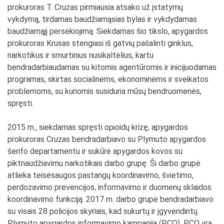
prokuroras T. Cruzas pirmiausia atsako už įstatymų
vykdymą, tirdamas baudžiamąsias bylas ir vykdydamas
baudžiamąjį persekiojimą. Siekdamas šio tikslo, apygardos
prokuroras Krusas stengiasi iš gatvių pašalinti ginklus,
narkotikus ir smurtinius nusikaltėlius, kartu
bendradarbiaudamas su kitomis agentūromis ir inicijuodamas
programas, skirtas socialinėms, ekonominėms ir sveikatos
problemoms, su kuriomis susiduria mūsų bendruomenės,
spręsti.
2015 m., siekdamas spręsti opioidų krizę, apygardos
prokuroras Cruzas bendradarbiavo su Plymuto apygardos
šerifo departamentu ir sukūrė apygardos kovos su
piktnaudžiavimu narkotikais darbo grupę. Ši darbo grupė
atlieka teisėsaugos pastangų koordinavimo, švietimo,
perdozavimo prevencijos, informavimo ir duomenų sklaidos
koordinavimo funkciją. 2017 m. darbo grupė bendradarbiavo
su visais 28 policijos skyriais, kad sukurtų ir įgyvendintų
Plymuto apygardos informavimo kampaniją (PCO). PCO yra