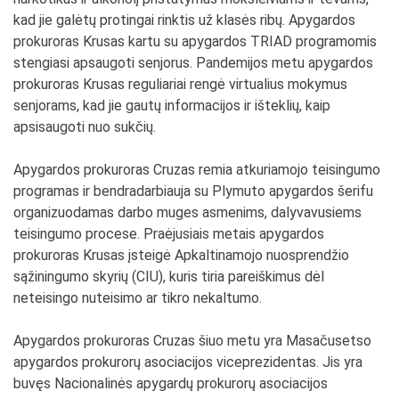
kad jie galėtų protingai rinktis už klasės ribų. Apygardos
prokuroras Krusas kartu su apygardos TRIAD programomis
stengiasi apsaugoti senjorus. Pandemijos metu apygardos
prokuroras Krusas reguliariai rengė virtualius mokymus
senjorams, kad jie gautų informacijos ir išteklių, kaip
apsisaugoti nuo sukčių.
Apygardos prokuroras Cruzas remia atkuriamojo teisingumo
programas ir bendradarbiauja su Plymuto apygardos šerifu
organizuodamas darbo muges asmenims, dalyvavusiems
teisingumo procese. Praėjusiais metais apygardos
prokuroras Krusas įsteigė Apkaltinamojo nuosprendžio
sąžiningumo skyrių (CIU), kuris tiria pareiškimus dėl
neteisingo nuteisimo ar tikro nekaltumo.
Apygardos prokuroras Cruzas šiuo metu yra Masačusetso
apygardos prokurorų asociacijos viceprezidentas. Jis yra
buvęs Nacionalinės apygardų prokurorų asociacijos