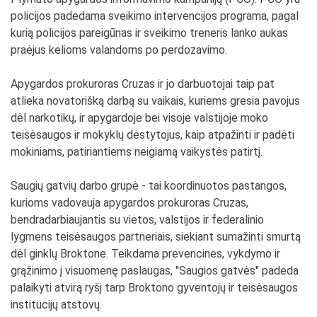
policijos padedama sveikimo intervencijos programa, pagal
kurią policijos pareigūnas ir sveikimo treneris lanko aukas
praėjus kelioms valandoms po perdozavimo.
Apygardos prokuroras Cruzas ir jo darbuotojai taip pat
atlieka novatorišką darbą su vaikais, kuriems gresia pavojus
dėl narkotikų, ir apygardoje bei visoje valstijoje moko
teisėsaugos ir mokyklų dėstytojus, kaip atpažinti ir padėti
mokiniams, patiriantiems neigiamą vaikystės patirtį.
Saugių gatvių darbo grupė - tai koordinuotos pastangos,
kurioms vadovauja apygardos prokuroras Cruzas,
bendradarbiaujantis su vietos, valstijos ir federalinio
lygmens teisėsaugos partneriais, siekiant sumažinti smurtą
dėl ginklų Broktone. Teikdama prevencines, vykdymo ir
grąžinimo į visuomenę paslaugas, "Saugios gatvės" padeda
palaikyti atvirą ryšį tarp Broktono gyventojų ir teisėsaugos
institucijų atstovų.