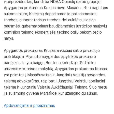
viceprezidentas, kur dirba NDAA Opioidų darbo grupėje.
Apygardos prokuroras Krusas buvo Masačusetso pagalbos
aukoms biuro; Kalėjimų departamento patariamosios
tarybos; gubernatoriaus tarybos dėl aukščiausiosios
bausmės; gubernatoriaus baudžiamosios justicijos naujovių
komisijos teismo ekspertizės technologijų pakomitečio
narys.
Apygardos prokuroras Krusas anksčiau dirbo privačioje
praktikoje ir Plymuto apygardos apylinkės prokuroro
padėjėju. Jis yra baigęs Bostono koledžą ir Suffolko
universiteto teisės mokyklą. Apygardos prokuroras Krusas
yra priimtas į Masačusetso ir Jungtinių Valstijų apygardos
teismų advokatūras, taip pat į Jungtinių Valstijų apeliacinį
teismą ir Jungtinių Valstijų Aukščiausiąjį Teismą. Šiuo metu
jis su žmona gyvena Maršfilde, kur užaugino du sūnus.
Apdovanojimai ir pripažinimas