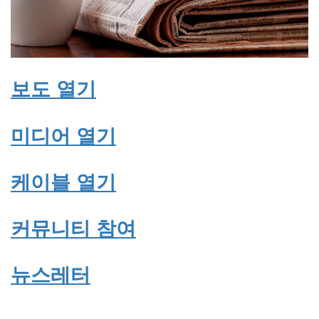
보도
열기
미디어
열기
케이블
열기
커뮤니티 참여
뉴스레터