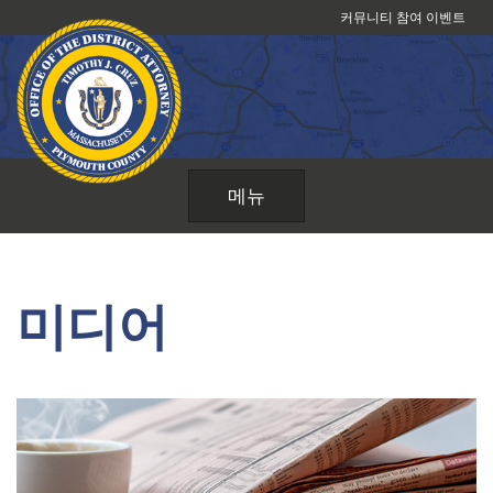
콘
커뮤니티 참여 이벤트
텐
츠
로
건
너
뛰
메뉴
기
미디어