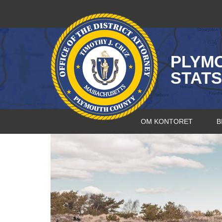
Hopp
til
innhold
PLYM
STAT
OM KONTORET
B