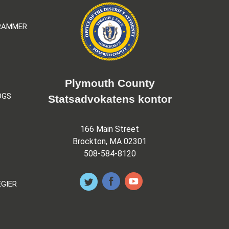
GRAMMER
Plymouth County
OGS
Statsadvokatens kontor
166 Main Street
Brockton, MA 02301
508-584-8120
EGIER