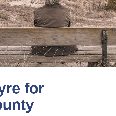
re for
ounty