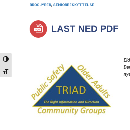
BROSJYRER
,
SENIORBESKYTTELSE
LAST NED PDF
Eld
TOGGLE HIGH CONTRAST
Den
TOGGLE FONT SIZE
nye