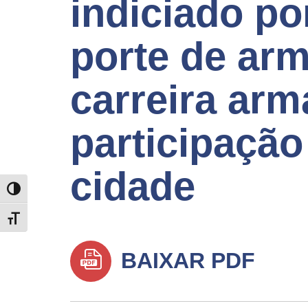
indiciado po
porte de arm
carreira arm
participação
cidade
TOGGLE HIGH CONTRAST
TOGGLE FONT SIZE
BAIXAR PDF