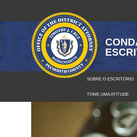
Pular
para
o
conteúdo
COND
ESCR
SOBRE O ESCRITÓRIO
TOME UMA ATITUDE