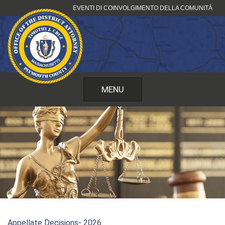
Vai
EVENTI DI COINVOLGIMENTO DELLA COMUNITÀ
al
contenuto
MENU
Appellate Decisions- 2026