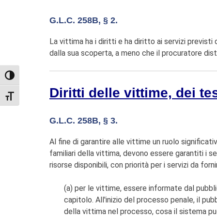
G.L.C. 258B, § 2.
La vittima ha i diritti e ha diritto ai servizi previ
dalla sua scoperta, a meno che il procuratore dis
TOGGLE HIGH CONTRAST
Diritti delle vittime, dei t
TOGGLE FONT SIZE
G.L.C. 258B, § 3.
Al fine di garantire alle vittime un ruolo significat
familiari della vittima, devono essere garantiti i 
risorse disponibili, con priorità per i servizi da fo
(a) per le vittime, essere informate dal pubbli
capitolo. All'inizio del processo penale, il pu
della vittima nel processo, cosa il sistema può