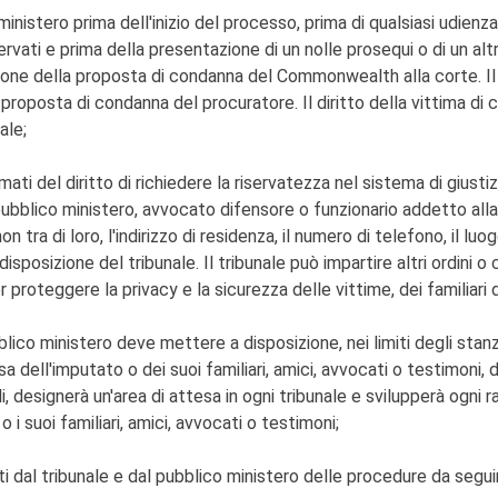
 ministero prima dell'inizio del processo, prima di qualsiasi udienz
iservati e prima della presentazione di un nolle prosequi o di un
zione della proposta di condanna del Commonwealth alla corte. Il 
a proposta di condanna del procuratore. Il diritto della vittima di 
ale;
rmati del diritto di richiedere la riservatezza nel sistema di giust
 pubblico ministero, avvocato difensore o funzionario addetto alla 
n tra di loro, l'indirizzo di residenza, il numero di telefono, il luo
disposizione del tribunale. Il tribunale può impartire altri ordini 
proteggere la privacy e la sicurezza delle vittime, dei familiari d
 pubblico ministero deve mettere a disposizione, nei limiti degli stan
a dell'imputato o dei suoi familiari, amici, avvocati o testimoni, du
li, designerà un'area di attesa in ogni tribunale e svilupperà ogni r
o i suoi familiari, amici, avvocati o testimoni;
ati dal tribunale e dal pubblico ministero delle procedure da seguir