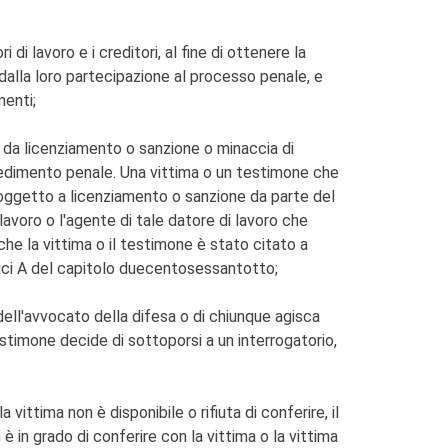
i di lavoro e i creditori, al fine di ottenere la
ti dalla loro partecipazione al processo penale, e
menti;
i da licenziamento o sanzione o minaccia di
cedimento penale. Una vittima o un testimone che
soggetto a licenziamento o sanzione da parte del
lavoro o l'agente di tale datore di lavoro che
che la vittima o il testimone è stato citato a
rdici A del capitolo duecentosessantotto;
e dell'avvocato della difesa o di chiunque agisca
estimone decide di sottoporsi a un interrogatorio,
vittima non è disponibile o rifiuta di conferire, il
 in grado di conferire con la vittima o la vittima