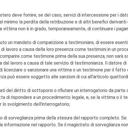
istero deve fornire, se del caso, servizi di intercessione per i dator
 al minimo la perdita della retribuzione e di altri benefici derivan
la vittima non è in grado, temporaneamente, di continuare i paga
cevuto un mandato di comparizione a testimoniare, di essere esent
 di lavoro a causa della loro presenza come testimoni in un pro
e a comparire come testimone prima della sua presenza, non sarà 
dal lavoro a causa di tale servizio di testimonianza. Il datore di 
di licenziare o sanzionare una vittima o un testimone per il fatto 
nza può essere soggetto alle sanzioni di cui all'articolo quatto
ati del diritto di sottoporsi o rifiutare un interrogatorio da part
ta di rispondere a un procedimento legale, e, se la vittima o il t
er lo svolgimento dell'interrogatorio;
to di sorveglianza prima della stesura del rapporto completo. Se la 
e informazione nel rapporto. Se il magistrato di sorveglianza non è