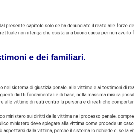
sti dal presente capitolo solo se ha denunciato il reato alle forze de
trettuale non ritenga che esista una buona causa per non averlo 
estimoni e dei familiari.
ivo nel sistema di giustizia penale, alle vittime e ai testimoni di re
seguenti diritti fondamentali e di base, nella massima misura poss
rnire alle vittime di reati contro la persona e di reati che comportan
co ministero sui diritti della vittima nel processo penale, compresi
bblico ministero deve spiegare alla vittima come procede un caso n
 aspettarsi dalla vittima, perché il sistema lo richiede e, se la vi