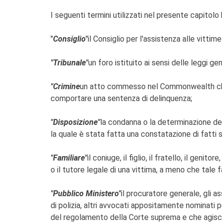
I seguenti termini utilizzati nel presente capitol
"
Consiglio"
il Consiglio per l'assistenza alle vittim
"Tribunale"
un foro istituito ai sensi delle leggi gen
"Crimine
un atto commesso nel Commonwealth che
comportare una sentenza di delinquenza;
"Disposizione"
la condanna o la determinazione del
la quale è stata fatta una constatazione di fatti 
"Familiare"
il coniuge, il figlio, il fratello, il gen
o il tutore legale di una vittima, a meno che tale f
"Pubblico Ministero"
il procuratore generale, gli as
di polizia, altri avvocati appositamente nominati p
del regolamento della Corte suprema e che agisco