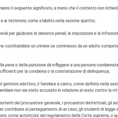
o hanno il seguente significato, a meno che il contesto non richie
e e ai testimoni, come stabilito nella sezione quattro;
erali per giudicare le denunce penali, le imputazioni e le infrazioni 
 costituirebbe un crimine se commesso da un adulto competen
la pena o della punizione da infliggere a una persona condannata
sufficienti per la condanna o la constatazione di delinquenza;
itore, il genitore adottivo, il familiare a carico, come definito nel
amiliare non sia stato accusato in relazione al reato contro la vit
sistenti del procuratore generale, i procuratori distrettuali, gli a
er contribuire al perseguimento di un caso, gli studenti di legge a
no come autorizzati dal regolamento della Corte suprema, o qua