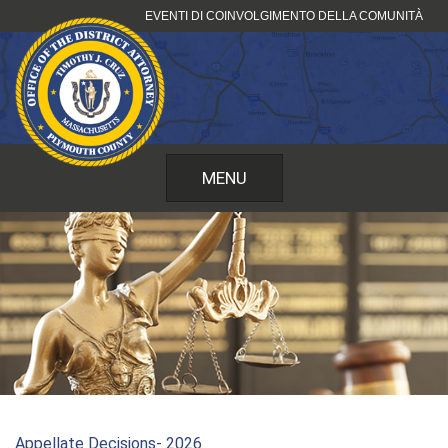
Vai
EVENTI DI COINVOLGIMENTO DELLA COMUNITÀ
al
contenuto
MENU
Appellate Decisions- 2026