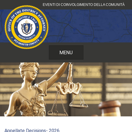
Vai
EVENTI DI COINVOLGIMENTO DELLA COMUNITÀ
al
contenuto
MENU
Appellate Decisions- 2026