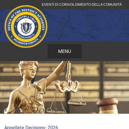
Vai
EVENTI DI COINVOLGIMENTO DELLA COMUNITÀ
al
contenuto
MENU
Appellate Decisions- 2026